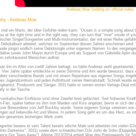
Andreas Moe 'holding on' official video
phy - Andreas Moe
 mal ein Mann, der über Gefühle reden kann: "Ocean is a simple song about t
ou at the right time and in the right way, they can turn that "river" inside of 
scher Singer/Songwriter und Multi-Instrumentalist, der mit einer Reihe gefü
Debütalbum arbeitet, welches im September diesen Jahres erscheinen wird. "O
lande jüngst endlich seine Debütsingle unter eigenem Namen. In den vergan
aline sowie John Mayer durch Europa und als Support von Gabrielle Aplin dur
en zehntausend Menschen auftrat.
an ihn im Alter von zwölf Jahren befragt, so hätte Andreas wohl geantwortet
 Vier Jahre später entdeckte er seine Stimme und ihm wurde bewusst, dass er
dete verschiedene Bands und mit einem Repertoire aus eigenen Songs tingelt
des Jugendzentrum und jeden Auftrittsort seiner Heimatstadt. Schnell wurde e
gitarrist, Produzent und Sänger. 2011 hatte er seinen ersten Verlags-Deal mi
ntly in der Tasche.
usikalischen Einflüsse sind ohne Zweifel breit gefächert. Seit frühester Kindh
-Fan, später hatten es ihm Iron Maiden und Kiss angetan, bevor er sich der
sser Bewunderer von Jeff Buckley wurde. Seine eigenen Songs vereinen nun a
ngen auf liebevolle Art und Weise. In jedem Song geht es um das Herz, es ist
ein gesamtes bisheriges Werk zieht.
gwriter bewies er sein Talent bereits etliche Male und arbeitete mit vielen D
 Into Darkenss", 2011) sowie dem schwedischen DJs John de Sohn (Doppelpla
nce Our Tears Away“). Alleine 2013/2014 erhielt Moe drei Platinawards für Stü