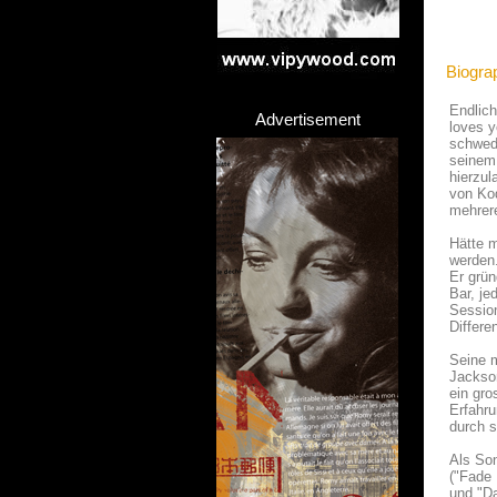
Biogra
Endlich
Advertisement
loves y
schwedi
seinem 
hierzu
von Kod
mehrer
Hätte m
werden.
Er grün
Bar, je
Session
Differe
Seine m
Jackson
ein gro
Erfahru
durch s
Als Son
("Fade
und "Da