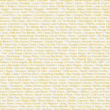
Jonas Myrin
|
Youthkills
|
ZAZ
|
The Deer Tracks
|
Kensington
|
Nicole Musoni
|
Baby K
|
Ampl
Last Like Deep
|
Kodaline
|
Lorde
|
Tomorrow´s World
|
Claire
|
Jessie J
|
Emmelie de Forest
ilder
|
Eklipse
|
Sharon Doorson
|
Carlos Vives
|
Emilie Autumn
|
Jesper Munk
|
Lady A
|
Ryan
d Dagger
|
Stephanie Neigel
|
Megaloh
|
NONONO
|
The Strypes
|
Bahar
|
Mad Heart
|
Danie
la
|
Johnossi
|
Le Youth
|
The Civil Wars
|
Heinrich von Handzahm
|
Rag Dolls
|
Nelson
|
Ellip
|
Jarell Perry
|
Ivy Quainoo
|
Crystal Fighters
|
Capital Cities
|
Gregory Porter
|
Club8
|
Shane
e Johnson
|
Garland Jeffreys
|
Gerald Clayton
|
Lescop
|
James Blunt
|
Hugh Laurie
|
London 
 Onassis
|
Wes Mack
|
Ben Pearce
|
Antun Opic
|
KC Da Rookee
|
Harleighblu
|
Ife Mora
|
Ag
vonne Catterfeld
|
Cody Simpson
|
Dapayk and Padberg
|
Patricia Kaas
|
PAPA
|
Junkista
|
S
Muse
|
Fefe Dobson
|
The Bloody Nerve
|
Hey Ocean!
|
Boyzone
|
Charles Bradley
|
Isac Elli
Ekko
|
Aloe Blacc
|
Flo Bauer
|
Like Swimming
|
The Brew
|
R5 Group
|
Shawn The Savage Ki
|
Jenix
|
Wille And The Bandits
|
MO
|
Style Of Eye
|
Paint Me Picasso
|
Susanne Blech
|
Pape
aith
|
Oonagh
|
Vandenbergs MoonKings
|
Ozark Henry
|
Nessi
|
Jonathan Kluth
|
Die Happy
p Runners
|
Two Wooden Stones
|
Anna Aaron
|
Herzdame
|
Animal Trainer
|
Pixies
|
IVO
|
Ste
o Bielecki
|
Otto Normal
|
Pentatonix
|
Sophie Hunger
|
The Arkanes
|
Amando Quattrone
|
La
lle Farben feat. Graham Candy
|
Doja Cat
|
Eat The Gun
|
Douglas Greed
|
Marmozets
|
J K
|
Synthkartell
|
Ham Sandwich
|
Fiona Bevan
|
Aneta Sablik
|
Duke Dumont
|
Flip Grater
|
Bing
om
|
Indiana
|
Sofi de la Torre
|
George Ioannou
|
The Dark Tenor
|
Tove Lo
|
Example
|
Foxes
 Trick
|
Eau Rouge
|
Michel van Dyke
|
Michel De Biasio
|
Gregor Meyle
|
My First Band
|
Zi
city
|
Eisenhauer
|
Woody Pitney
|
A Great Big World
|
Sam Smith
|
ANSA
|
La Rochelle Band
hak
|
Porter Robinson
|
Iggy and The German Kids
|
Iyeoka
|
The Majority Says
|
Klangkaruss
 Heldens
|
Steve Angello
|
As Animals
|
Kyla La Grange
|
Fenech Soler
|
RUEFUES
|
BAP
|
Co
race
|
Adrenaline Rush
|
Tom Gaebel
|
Seether
|
Laing
|
Mirel Wagner
|
Kovacs
|
Robby Mari
vous Nellie
|
Dee Dee Bridgewater
|
Alice Cooper
|
Juli
|
Adam Cohen
|
Nihils
|
James Francis 
ns
|
Vegas
|
Maraaya
|
Wretch 32
|
Mrs. Greenbird
|
Till Broenner
|
NazB
|
SerGIO Fertitta
|
r
|
Colbie Caillat
|
Conchita Wurst
|
Smashing Satellites
|
Max Raabe and Palast Orchester
|
|
Josef Salvat
|
Acollective
|
From Kid
|
Alexa Feser
|
Wyclef Jean
|
C.J.Ramone
|
Monsterhea
neka
|
Swiss & Die Andern
|
La Confianza
|
Tune Circus
|
I Prevail
|
SomeKindaWonderful
|
Gr
 Years
|
Hardwell
|
Calvin Harris
|
Charlie Winston
|
Emin
|
Olympique
|
Europe
|
Neonschwar
Queens
|
Pentatones
|
Kafka Tamura
|
Boxer
|
Death Team
|
Madeon
|
Lindsey Stirling
|
Imagi
sh
|
Ellie Goulding
|
Morgan James
|
Torres
|
The Sinful Saints
|
The Legendary Tigerman
|
R
rkynd
|
SuperScum
|
Martin Luke Brown
|
Faith Evans
|
MiA Mieze
|
Alesso
|
Coeur de Pirate
|
Mans Zelmerloew
|
Alesso
|
Sarah Connor
|
Aminata
|
Phela
|
Tove Styrke
|
Cold Creek Cou
reen
|
Delta Rae
|
Disclosure
|
Lions Head
|
David Zowie
|
Tobey Lucas
|
Seth Sentry
|
Thirt
|
Joe Stone
|
Lizz Wright
|
Niila
|
Bryan Adams
|
Stevans
|
Matteo Capreoli
|
Sido
|
James Ba
ivan
|
Kelvin Jones
|
David Garrett
|
Gin Wigmore
|
Ewig
|
Mumiy Troll
|
The Common Linnets
Shana Pearson
|
Felix Jaehn
|
Katy Perry
|
Andrea Bocelli
|
Take That
|
Chase & Status
|
Her
|
Neil Thomas
|
Jack Garratt
|
The Libertines
|
Rod Stewart
|
Seinabo Sey
|
Shawn Mendes
|