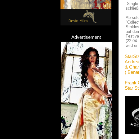
-Singl
schließ
Ab sofo
"Collec
Stoklos
auf dem
Festiva
Advertisement
(22.04.
wird er
StarSt
Andre
& Char
( Bena
Frank 
Star S