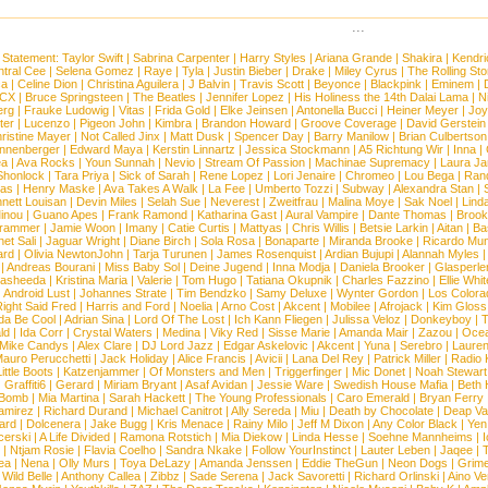
...
 Statement:
Taylor Swift
|
Sabrina Carpenter
|
Harry Styles
|
Ariana Grande
|
Shakira
|
Kendri
tral Cee
|
Selena Gomez
|
Raye
|
Tyla
|
Justin Bieber
|
Drake
|
Miley Cyrus
|
The Rolling St
ca
|
Celine Dion
|
Christina Aguilera
|
J Balvin
|
Travis Scott
|
Beyonce
|
Blackpink
|
Eminem
|
XCX
|
Bruce Springsteen
|
The Beatles
|
Jennifer Lopez
|
His Holiness the 14th Dalai Lama
|
N
erg
|
Frauke Ludowig
|
Vitas
|
Frida Gold
|
Elke Jeinsen
|
Antonella Bucci
|
Heiner Meyer
|
Joy
ter
|
Lucenzo
|
Pigeon John
|
Kimbra
|
Brandon Howard
|
Groove Coverage
|
David Gerstein
ristine Mayer
|
Not Called Jinx
|
Matt Dusk
|
Spencer Day
|
Barry Manilow
|
Brian Culbertson
nnenberger
|
Edward Maya
|
Kerstin Linnartz
|
Jessica Stockmann
|
A5 Richtung Wir
|
Inna
|
ea
|
Ava Rocks
|
Youn Sunnah
|
Nevio
|
Stream Of Passion
|
Machinae Supremacy
|
Laura J
Shonlock
|
Tara Priya
|
Sick of Sarah
|
Rene Lopez
|
Lori Jenaire
|
Chromeo
|
Lou Bega
|
Ran
ias
|
Henry Maske
|
Ava Takes A Walk
|
La Fee
|
Umberto Tozzi
|
Subway
|
Alexandra Stan
|
nett Louisan
|
Devin Miles
|
Selah Sue
|
Neverest
|
Zweitfrau
|
Malina Moye
|
Sak Noel
|
Lind
inou
|
Guano Apes
|
Frank Ramond
|
Katharina Gast
|
Aural Vampire
|
Dante Thomas
|
Brook
rammer
|
Jamie Woon
|
Imany
|
Catie Curtis
|
Mattyas
|
Chris Willis
|
Betsie Larkin
|
Aitan
|
Ba
net Sali
|
Jaguar Wright
|
Diane Birch
|
Sola Rosa
|
Bonaparte
|
Miranda Brooke
|
Ricardo Mu
ard
|
Olivia NewtonJohn
|
Tarja Turunen
|
James Rosenquist
|
Ardian Bujupi
|
Alannah Myles
|
Andreas Bourani
|
Miss Baby Sol
|
Deine Jugend
|
Inna Modja
|
Daniela Brooker
|
Glasperle
asheeda
|
Kristina Maria
|
Valerie
|
Tom Hugo
|
Tatiana Okupnik
|
Charles Fazzino
|
Ellie Whit
|
Android Lust
|
Johannes Strate
|
Tim Bendzko
|
Samy Deluxe
|
Wynter Gordon
|
Los Colora
ight Said Fred
|
Harris and Ford
|
Noelia
|
Arno Cost
|
Akcent
|
Mobilee
|
Afrojack
|
Kim Gloss
da Be Cool
|
Adrian Sina
|
Lord Of The Lost
|
Ich Kann Fliegen
|
Julissa Veloz
|
Donkeyboy
|
T
ld
|
Ida Corr
|
Crystal Waters
|
Medina
|
Viky Red
|
Sisse Marie
|
Amanda Mair
|
Zazou
|
Oce
Mike Candys
|
Alex Clare
|
DJ Lord Jazz
|
Edgar Askelovic
|
Akcent
|
Yuna
|
Serebro
|
Lauren
auro Perucchetti
|
Jack Holiday
|
Alice Francis
|
Avicii
|
Lana Del Rey
|
Patrick Miller
|
Radio K
ittle Boots
|
Katzenjammer
|
Of Monsters and Men
|
Triggerfinger
|
Mic Donet
|
Noah Stewart
|
Graffiti6
|
Gerard
|
Miriam Bryant
|
Asaf Avidan
|
Jessie Ware
|
Swedish House Mafia
|
Beth 
 Bomb
|
Mia Martina
|
Sarah Hackett
|
The Young Professionals
|
Caro Emerald
|
Bryan Ferry
amirez
|
Richard Durand
|
Michael Canitrot
|
Ally Sereda
|
Miu
|
Death by Chocolate
|
Deap Val
ard
|
Dolcenera
|
Jake Bugg
|
Kris Menace
|
Rainy Milo
|
Jeff M Dixon
|
Any Color Black
|
Yen
erski
|
A Life Divided
|
Ramona Rotstich
|
Mia Diekow
|
Linda Hesse
|
Soehne Mannheims
|
I
|
Ntjam Rosie
|
Flavia Coelho
|
Sandra Nkake
|
Follow YourInstinct
|
Lauter Leben
|
Jaqee
|
ea
|
Nena
|
Olly Murs
|
Toya DeLazy
|
Amanda Jenssen
|
Eddie TheGun
|
Neon Dogs
|
Grim
|
Wild Belle
|
Anthony Callea
|
Zibbz
|
Sade Serena
|
Jack Savoretti
|
Richard Orlinski
|
Aino V