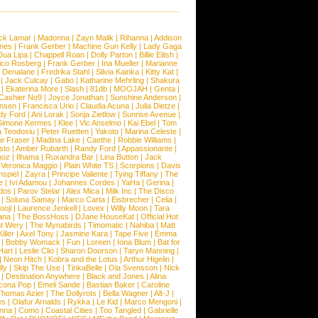
ck Lamar
|
Madonna
|
Zayn Malik
|
Rihanna
|
Addison
ones
|
Frank Gerber
|
Machine Gun Kelly
|
Lady Gaga
Dua Lipa
|
Chappell Roan
|
Dolly Parton
|
Billie Eilish
|
ico Rosberg
|
Frank Gerber
|
Ina Mueller
|
Marianne
 Denalane
|
Fredrika Stahl
|
Silvia Kainka
|
Kitty Kat
|
|
Jack Culcay
|
Gabo
|
Katharine Mehrling
|
Shakura
|
Ekaterina More
|
Slash
|
81db
|
MOOJAH
|
Genta
|
Cashier No9
|
Joyce Jonathan
|
Sunshine Anderson
|
ansen
|
Francisca Urio
|
Claudia Acuna
|
Julia Dietze
|
dy Ford
|
Ani Lorak
|
Sonja Zietlow
|
Sunrise Avenue
|
Simone Kermes
|
Klee
|
Vic Anselmo
|
Kai Ebel
|
Tom
a Teodosiu
|
Peter Ruetten
|
Yakoto
|
Marina Celeste
|
e Fraser
|
Madina Lake
|
Caethe
|
Robbie Williams
|
sto
|
Amber Rubarth
|
Randy Ford
|
Appassionante
|
noz
|
Ilhama
|
Ruxandra Bar
|
Lina Button
|
Jack
|
Veronica Maggio
|
Plain White TS
|
Scorpions
|
Davis
nspiel
|
Zayra
|
Principe Valiente
|
Tying Tiffany
|
The
e
|
Ivi Adamou
|
Johannes Cordes
|
YaHa
|
Gerina
|
dos
|
Parov Stelar
|
Alex Mica
|
Milk Inc
|
The Disco
|
Soluna Samay
|
Marco Carta
|
Eisbrecher
|
Celia
|
ooji
|
Laurence Jenkell
|
Lovex
|
Willy Moon
|
Tara
ana
|
The BossHoss
|
DJane HouseKat
|
Official Hot
t Wery
|
The Mynabirds
|
Timomatic
|
Nahiba
|
Matt
iller
|
Axel Tony
|
Jasmine Kara
|
Tape Five
|
Emma
|
Bobby Womack
|
Fun
|
Loreen
|
Iona Blum
|
Bat for
Hart
|
Leslie Clio
|
Sharon Doorson
|
Taryn Manning
|
|
Neon Hitch
|
Kobra and the Lotus
|
Arthur Higelin
|
ly
|
Skip The Use
|
TinkaBelle
|
Ola Svensson
|
Nick
|
Destination Anywhere
|
Black and Jones
|
Alina
cona Pop
|
Emeli Sande
|
Bastian Baker
|
Caroline
Thomas Azier
|
The Dollyrots
|
Bella Wagner
|
Alt-J
|
es
|
Olafur Arnalds
|
Rykka
|
Le Kid
|
Marco Mengoni
|
enna
|
Como
|
Coastal Cities
|
Too Tangled
|
Gabrielle