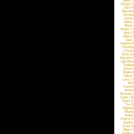
Aplin
|
Berger
|
|
Ace W
Star An
Krewel
James
Jillett
Black
Veeby
|
Y
Year
|
Mikky 
Says
Paloma F
|
Roofto
|
Ricard
Saris
|
A
Marashi
Lilja Blo
Felidae
Second
Malinc
Oliver
Lary
|
G
Ner
Commo
Avene
Rhonda
Cops
|
N
Years &
The 
Nightwi
Wunde
Nottet
Cheryl G
Supino
Troye S
Blige
|
Findlay