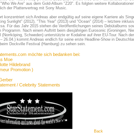
e "Who We Are" aus dem Gold-Album "Z20". Es folgten weitere Kollaboration
lich der Plattenvertrag mit Sony Music.
rt konzentriert sich Andreas aber endgültig auf seine eigene Karriere als Sin
ting Sunlight" (2012), "This Year" (2013) und "Ocean" (2014) – letztere ink
sa. Für das Jahr 2015 stehen die Veröffentlichungen seines Debütalbums sow
 Programm. Nach einem Auftritt beim diesjährigen Eurosonic (Groningen, Ni
l (Norrköping, Schweden) unterstützte er Kodaline auf ihrer EU-Tour. Nach der
 – 26.04.) kommt Andreas endlich für seine erste Headline-Show in Deutschla
 beim Dockville Festival (Hamburg) zu sehen sein.
atements.com möchte sich bedanken bei:
as Moe
lotte Hildebrand
meur Promotion )
Gerber
tatement / Celebrity Statements
Back