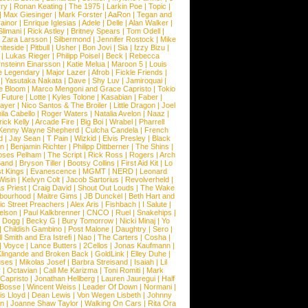
ry
|
Ronan Keating
|
The 1975
|
Larkin Poe
|
Topic
|
|
Max Giesinger
|
Mark Forster
|
AaRon
|
Tegan and
ainor
|
Enrique Iglesias
|
Adele
|
Delle
|
Alan Walker
|
Slimani
|
Rick Astley
|
Britney Spears
|
Tom Odell
|
|
Zara Larsson
|
Silbermond
|
Jennifer Rostock
|
Mike
iteside
|
Pitbull
|
Usher
|
Bon Jovi
|
Sia
|
Izzy Bizu
|
|
Lukas Rieger
|
Philipp Poisel
|
Beck
|
Rebecca
nsteinn Einarsson
|
Katie Melua
|
Maroon 5
|
Louis
e Legendary
|
Major Lazer
|
Afrob
|
Fickle Friends
|
|
Yasutaka Nakata
|
Dave
|
Shy Luv
|
Jamiroquai
|
e Bloom
|
Marco Mengoni and Grace Capristo
|
Tokio
|
Future
|
Lotte
|
Kyles Tolone
|
Kasabian
|
Faber
|
ayer
|
Nico Santos & The Broiler
|
Little Dragon
|
Joel
la Cabello
|
Roger Waters
|
Natalia Avelon
|
Naaz
|
rick Kelly
|
Arcade Fire
|
Big Boi
|
Wrabel
|
Pharrell
Kenny Wayne Shepherd
|
Culcha Candela
|
French
d
|
Jay Sean
|
T Pain
|
Wizkid
|
Elvis Presley
|
Black
n
|
Benjamin Richter
|
Philipp Dittberner
|
The Shins
|
ses Pelham
|
The Script
|
Rick Ross
|
Rogers
|
Arch
Band
|
Bryson Tiller
|
Bootsy Collins
|
First Aid Kit
|
Lo
t Kings
|
Evanescence
|
MGMT
|
NERD
|
Leonard
Wisin
|
Kelvyn Colt
|
Jacob Sartorius
|
Revolverheld
|
s Priest
|
Craig David
|
Shout Out Louds
|
The Wake
bourhood
|
Maitre Gims
|
JB Dunckel
|
Beth Hart and
c Street Preachers
|
Alex Aris
|
Fishbach
|
I Salute
|
Nelson
|
Paul Kalkbrenner
|
CNCO
|
Ruel
|
Snakehips
|
 Dogg
|
Becky G
|
Bury Tomorrow
|
Nicki Minaj
|
Yo
|
Childish Gambino
|
Post Malone
|
Daughtry
|
Sero
|
 Smith and Era Istrefi
|
Nao
|
The Carters
|
Cosha
|
|
Voyce
|
Lance Butters
|
2Cellos
|
Jonas Kaufmann
|
lingande and Broken Back
|
GoldLink
|
Elley Duhe
|
ses
|
Mikolas Josef
|
Barbra Streisand
|
Isaiah
|
Lil
y
|
Octavian
|
Call Me Karizma
|
Toni Romiti
|
Mark
Capristo
|
Jonathan Hellberg
|
Lauren Jauregui
|
Half
Bosse
|
Wincent Weiss
|
Leader Of Down
|
Normani
|
s Lloyd
|
Dean Lewis
|
Von Wegen Lisbeth
|
Johnny
wn
|
Joanne Shaw Taylor
|
Walking On Cars
|
Rita Ora