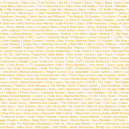
s Of Summer
|
Elton John
|
Fall Out Boy
|
Set Mo
|
Pristine
|
Nisse
|
Yates
|
Black Stone Cher
onas Blue
|
Alessia Cara
|
The Chainsmokers
|
Fleur East
|
All Saints
|
The Souls
|
Killerpilze
lly
|
Ollie Gabriel
|
Lucas Newman
|
Little Mix
|
Moderat
|
Black Coffee
|
DJ BoBo
|
Meghan Tr
 & Ingrosso
|
Alicia Keys
|
Justin Timberlake
|
Felix Jaehn & Herbert Groenemeyer
|
Lamiya 
Johannes Oerding
|
Calvin Harris and Rihanna
|
The Beauty Of Gemina
|
Zucchero
|
Fergie
|
Brooke Candy
|
The Lumineers
|
Annisokay
|
G-Easy & Jeremih
|
Flight Brigade
|
Jacob Wh
in DeGraw
|
MIA
|
Norma Jean Martine
|
Laith Al-Deen
|
Daya
|
Fifth Harmony
|
Kings of Leon
son
|
Ricky Martin
|
Juicy J & Kanye West
|
Rag N Bone Man
|
Sting
|
Solange Knowles
|
Thor
|
John Legend
|
The Chemical Brothers
|
James Arthur
|
Poets Of The Fall
|
Stefflon Don
|
Th
|
Alma
|
LaBrassBanda
|
Luke Christopher
|
Estikay
|
Von Welt
|
Sigala
|
Melanie C
|
Big Sean
rrix
|
Snakeships & MO
|
Louka
|
Depeche Mode
|
Pohlmann
|
Levina
|
Amanda
|
LCAW
|
Th
|
Peter Maffay
|
Highly Suspect
|
Kenay
|
Max Prosa
|
Matthias Reim
|
DJ Khaled
|
Elle King
|
Joey Badass
|
Gretta Ray
|
Sameday Records
|
Beth Ditto
|
Falco
|
Quinn Sullivan
|
John M
nstein
|
Jennifer Hudson
|
Noah Cyrus
|
Nothing But Thieves
|
Olli Banjo
|
Foo Fighters
|
Cami
na
|
Martin Garrix & Troye Sivan
|
Kirstin Maldonado
|
Train
|
Kaiser Franz Josef
|
Michael Pat
s
|
AC DC
|
dePresno
|
Superfruit
|
Elles Bailey
|
Nick Jonas
|
Kesha
|
Jain
|
Russ
|
Casper
|
a
|
SZA
|
Wunderwelt
|
Prinz Pi
|
The Gardener & The Tree
|
Shamans Harvest
|
Hare Squea
 Communion
|
Khalid
|
Louis Tomlinson
|
Grace Carter
|
AJR
|
Declan McKenna
|
Tom Grenna
Bear
|
Chris Brown
|
LCD Soundsystem
|
Pink
|
Jessy Martens
|
Joon Moon
|
Jonny Lang
|
Mo
|
Ace Tee
|
Antje Schomaker
|
Walk The Moon
|
OMD
|
Prettymuch
|
Tom Walker
|
Pete Wolf 
|
Carla Bruni
|
Michael Jackson
|
Yungen
|
Lena
|
Guy Sebastian
|
Gavin James
|
Janice
|
Los
Haematom
|
Moon Taxi
|
Die Fantastischen Vier
|
Three Days Grace
|
Nat Conway
|
AuRa
|
arey
|
10 Years
|
Lecrae
|
Abraham Mateo
|
Grace VanderWaal
|
Miguel
|
fab
|
Ria Mae
|
Juda
Clara Louise
|
Mario Novembre
|
Oren Lavie
|
The Vaccines
|
G4SHI
|
The Voidz
|
The Neigh
namassa
|
Tinashe
|
Kylie Minogue
|
The Wholls
|
Skott
|
Parson James
|
Susi Kentikian
|
Mani
ch
|
Matt Terry
|
Saxon
|
Nakhane
|
Nicky Jam
|
Mustasch
|
Deva Mahal
|
21 Savage
|
Willie 
ers
|
Maluma
|
Prince Royce
|
Fantastic Negrito
|
Anna Leone
|
Leon Bridges
|
OK Kid
|
Snoop
arbara Schoeneberger
|
Lykke Li
|
Folly Rae
|
Backstreet Boys
|
K 391
|
Amy Shark
|
Preme
 Bra
|
VanJess
|
Samm Henshaw
|
Marshmello
|
Alice Merton
|
LEA
|
Joris
|
Nicky Jam and Will
|
Wet
|
Justin Jesso
|
Marteria and Casper
|
The Internet
|
Jeyz and Calo
|
Tina Guo
|
Lowes
chel Jarre
|
Tash Sultana
|
Ilira
|
LSD
|
Bring Me The Horizon
|
Marcus and Martinus
|
Delil
|
K
|
Silk City
|
Avril Lavigne
|
Shotty Horroh
|
Ina Regen
|
Declan J Donovan
|
Bad Sounds
|
Cau
|
King Princess
|
Flora Cash
|
Maxwell
|
Wild Culture
|
Steve Aoki
|
Danny Avila
|
ASAP Rock
|
Professor Green
|
Zedd
|
Ward Thomas
|
Sasha Sloan
|
Chase Atlantic
|
Larsito and Mandy 
ggie Rogers
|
Koffee
|
Yung Pinch
|
Broken Back
|
Maren Morris
|
Sara Bareilles
|
UPSAHL
|
ann
|
Cage The Elephant
|
Avantasia
|
Rak-Su
|
Bars and Melody
|
Carrie Underwood
|
Denni
vid Bowie
|
Miles Davis
|
Bob Dylan
|
Patti Smith
|
Alanis Morissette
|
Beady Eye
|
Kane Bro