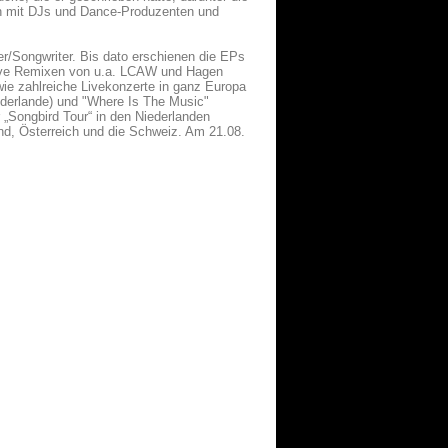
en mit DJs und Dance-Produzenten und
ger/Songwriter. Bis dato erschienen die EPs
lusive Remixen von u.a. LCAW und Hagen
ie zahlreiche Livekonzerte in ganz Europa
ederlande) und "Where Is The Music"
 „Songbird Tour“ in den Niederlanden
nd, Österreich und die Schweiz. Am 21.08.