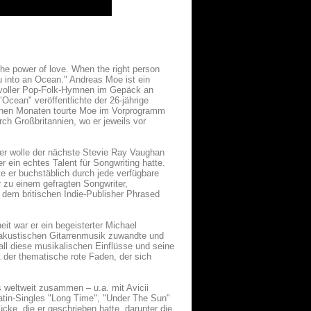
he power of love. When the right person
you into an Ocean." Andreas Moe ist ein
hlvoller Pop-Folk-Hymnen im Gepäck an
cean" veröffentlichte der 26-jährige
genen Monaten tourte Moe im Vorprogramm
ch Großbritannien, wo er jeweils vor
, er wolle der nächste Stevie Ray Vaughan
 ein echtes Talent für Songwriting hatte.
e er buchstäblich durch jede verfügbare
r zu einem gefragten Songwriter,
t dem britischen Indie-Publisher Phrased
eit war er ein begeisterter Michael
 akustischen Gitarrenmusik zuwandte und
ll diese musikalischen Einflüsse und seine
 der thematische rote Faden, der sich
Js weltweit zusammen – u.a. mit Avicii
tin-Singles "Long Time", "Under The Sun"
cke, die er geschrieben hatte, darunter die