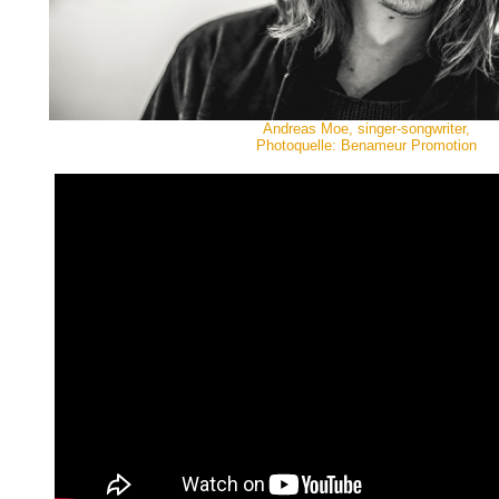
Andreas Moe, singer-songwriter,
Photoquelle: Benameur Promotion