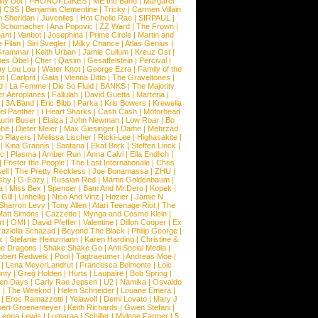
ify Dot
|
PHONOFLaKES
|
ME the Band
|
Margaret
|
CSS
|
Benjamin Clementine
|
Tricky
|
Carmen Villain
 Sheridan
|
Juveniles
|
Hot Chelle Rae
|
SIRPAUL
|
l Schumacher
|
Ana Popovic
|
ZZ Ward
|
The Frown
|
hant
|
Vanbot
|
Josephina
|
Prime Circle
|
Martin and
 Filan
|
Siri Svegler
|
Milky Chance
|
Atlas Genius
|
Grammar
|
Keith Urban
|
Jamie Cullum
|
Kreuz Ost
|
nes Obel
|
Cher
|
Qasim
|
Gesaffelstein
|
Percival
|
ay Lou Lou
|
Water Knot
|
George Ezra
|
Family of the
ot
|
Carlprit
|
Gala
|
Vienna Ditto
|
The Graveltones
|
d
|
La Femme
|
Die So Fluid
|
BANKS
|
The Majority
r Aeroplanes
|
Fallulah
|
David Guetta
|
Marteria
|
|
3A Band
|
Eric Bibb
|
Parka
|
Kris Bowers
|
Krewella
el Panther
|
I Heart Sharks
|
Cash Cash
|
Motorhead
urin Buser
|
Elaiza
|
John Newman
|
Low Roar
|
Bo
obe
|
Dieter Meier
|
Max Giesinger
|
Dame
|
Mehrzad
o Players
|
Melissa Lischer
|
Ricki-Lee
|
Highasakite
|
|
Kina Grannis
|
Santana
|
Ekat Bork
|
Steffen Linck
|
nc
|
Plasma
|
Amber Run
|
Anna Calvi
|
Ella Endlich
|
|
Foster the People
|
The Last Internationale
|
Chris
ell
|
The Pretty Reckless
|
Joe Bonamassa
|
ZHU
|
sby
|
G-Eazy
|
Russian Red
|
Martin Goldenbaum
|
a
|
Miss Bex
|
Spencer
|
Bam And Mr.Dero
|
Kopek
|
Gill
|
Unheilig
|
Nico And Vinz
|
Hozier
|
Jamie N
Sharron Levy
|
Tony Allen
|
Atari Teenage Riot
|
The
Matt Simons
|
Cazzette
|
Mynga and Cosmo Klein
|
rt
|
OMI
|
David Pfeffer
|
Valentine
|
Dillon Cooper
|
Ex
aziella Schazad
|
Beyond The Black
|
Philip George
|
z
|
Stefanie Heinzmann
|
Karen Harding
|
Christine &
ne Dragons
|
Shake Shake Go
|
Anti Social Media
|
obert Redweik
|
Pool
|
Tagtraeumer
|
Andreas Moe
|
|
Lena MeyerLandrut
|
Francesca Belmonte
|
Loic
nty
|
Greg Holden
|
Hurts
|
Laupaire
|
Bob Spring
|
een Days
|
Carly Rae Jepsen
|
U2
|
Namika
|
Osvaldo
y
|
The Weeknd
|
Helen Schneider
|
Louane Emera
|
|
Eros Ramazzotti
|
Yelawolf
|
Demi Lovato
|
Mary J
bert Groenemeyer
|
Keith Richards
|
Gwen Stefani
|
Leona Lewis
|
Lumaraa
|
Schiller
|
Mylene Farmer
|
5