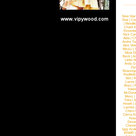
New Star
Rae
|
Cen
|
Metalli
Charli 
Rosenb
Nick Car
Aida
|
Ch
Andre Ta
Alex Vel
MissLi
|
Silvia D
Beck
|
An
Liebe M
Andy G
Ziy
Beaureg
Redfield
Slot
|
R
Lazee
Boys
|
R
Yolan
McDona
Mess
|
Toka
|
M
Hewitt
|
L
Lashes
Cherri
Cierra R
How
Devec
Chevin
Iggy Azal
MSMR