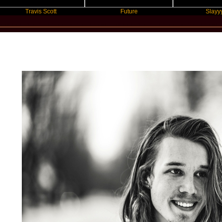
Travis Scott
Future
Slayyyer
New Star Statements / Andreas Mo