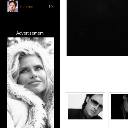
Internet
10
Advertisement