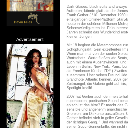
Dark Glases, black suits and always
Auftreten, könnte glatt als der Jam
Frank Gerber ( *10. Dezember 1960 in
einzigartigen Online-Plattform Star
heute in der schönen Millionen-Metro
Sehenswürdigkeiten ist. Früh interess
Jahren schreibt das Wunderkind erst
kleinen Jungen.
Advertisement
Mit 18 beginnt die Metamorphose zur 
Schöpfungsakt. Sein exzellentes Imag
Wenn man mal von der coolen Sprech-
Wortschatz. Worte fließen wie Beats,
auch mit einem Augenzwinkern und s
Leben in Berlin, New York, Paris, L
als Freelancer für das ZDF ( Zweites
zusammen. Über seinen Freund Udo Li
Grandhotel Atlantic kennen. 2007 geht
Zeitmangel, die Galerie geht auf Eis
Spotlight knallt!
2007 hat Gerber auch den meisterha
supercoolen, poetischen Sound besch
episch ist das bitte? Er macht das Ga
sensible und angenehm anarchische 
Grenzen, um Diskurse auszulösen. C
Gerber befindet sich in geiler Gesell
der richtigen Gang. “ Und während da
seiner Gucci-Sonnenbrille, die nicht 