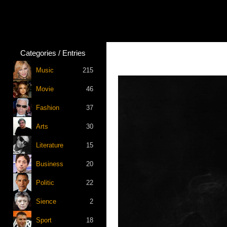
Categories / Entries
Music
215
Movie
46
Fashion
37
Arts
30
Literature
15
Business
20
Politic
22
Sience
2
Sport
18