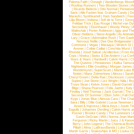
Paloma Faith
|
Oonagh
|
Vandenbergs Moon
|
Rooftop Runners
|
Two Wooden Stones
|
A
|
Ricardo Bielecki
|
Otto Normal
|
Pentatoni
Saris
|
Alle Farben feat. Graham Candy
|
Do
Marashi
|
Synthkartell
|
Ham Sandwich
|
Fio
Lilja Bloom
|
Indiana
|
Sofi de la Torre
|
Georg
Felidae Trick
|
Eau Rouge
|
Michel van Dy
Secondcity
|
Eisenhauer
|
Woody Pitney
|
A
Malinchak
|
Porter Robinson
|
Iggy and Th
Oliver Heldens
|
Steve Angello
|
As Animal
Lary
|
Grace
|
Adrenaline Rush
|
Tom Gaeb
Nervous Nellie
|
Dee Dee Bridgewater
|
Commons
|
Vegas
|
Maraaya
|
Wretch 32
Avener
|
Colbie Caillat
|
Conchita Wurst
|
Rhonda
|
Josef Salvat
|
Acollective
|
From Ki
Cops
|
Nneka
|
Swiss & Die Andern
|
La Conf
Years & Years
|
Hardwell
|
Calvin Harris
|
Ch
The Queens
|
Pentatones
|
Kafka Tamura
Nightwish
|
Ellie Goulding
|
Morgan James
Wunderkynd
|
SuperScum
|
Martin Luke 
Nottet
|
Mans Zelmerloew
|
Alesso
|
Sarah
Cheryl Green
|
Delta Rae
|
Disclosure
|
Lion
Supino
|
Joe Stone
|
Lizz Wright
|
Niila
|
Br
Troye Sivan
|
Kelvin Jones
|
David Garrett
Blige
|
Shana Pearson
|
Felix Jaehn
|
Katy 
Findlay
|
Neil Thomas
|
Jack Garratt
|
The L
Seconds Of Summer
|
Elton John
|
Fall Ou
Kygo
|
Jonas Blue
|
Alessia Cara
|
The Cha
Sara
|
Billy
|
Ollie Gabriel
|
Lucas Newman
Axwel & Ingrosso
|
Alicia Keys
|
Justin Ti
Eagulls
|
Johannes Oerding
|
Calvin Harris 
Posner
|
Brooke Candy
|
The Lumineers
|
Gavin DeGraw
|
MIA
|
Norma Jean Mart
Ferguson
|
Ricky Martin
|
Juicy J & Kany
Berry
|
John Legend
|
The Chemical Broth
Pillath
|
Alma
|
LaBrassBanda
|
Luke Chris
Martin Garrix
|
Snakeships & MO
|
Louka
|
D