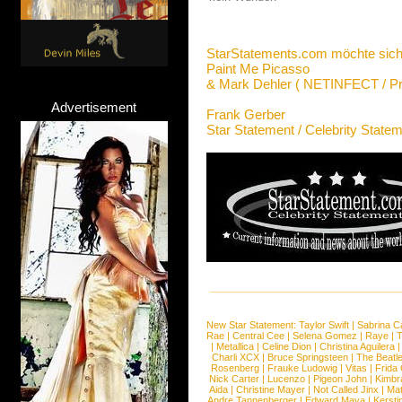
StarStatements.com möchte sich
Paint Me Picasso
& Mark Dehler ( NETINFECT / Pr
Advertisement
Frank Gerber
Star Statement / Celebrity State
New Star Statement:
Taylor Swift
|
Sabrina C
Rae
|
Central Cee
|
Selena Gomez
|
Raye
|
T
|
Metallica
|
Celine Dion
|
Christina Aguilera
Charli XCX
|
Bruce Springsteen
|
The Beatl
Rosenberg
|
Frauke Ludowig
|
Vitas
|
Frida
Nick Carter
|
Lucenzo
|
Pigeon John
|
Kimbr
Aida
|
Christine Mayer
|
Not Called Jinx
|
Ma
Andre Tannenberger
|
Edward Maya
|
Kersti