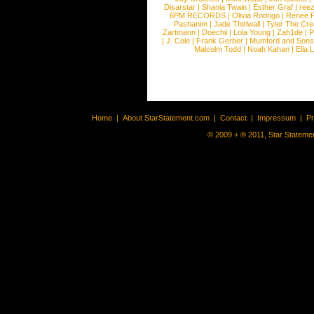
Disarstar
|
Shania Twain
|
Esther Graf
|
ree
6PM RECORDS
|
Olivia Rodrigo
|
Renee 
Pashanim
|
Jade Thirlwall
|
Tyler The Cre
Zartmann
|
Doechii
|
Lola Young
|
Zah1de
|
P
|
J. Cole
|
Frank Gerber
|
Mumford and Sons
Malcolm Todd
|
Noah Kahan
|
Ella 
Home
|
About StarStatement.com
|
Contact
|
Impressum
|
P
© 2009 + ® 2011, Star Statemen