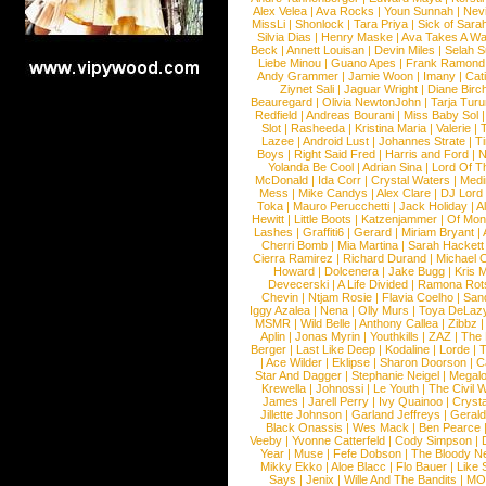
Alex Velea
|
Ava Rocks
|
Youn Sunnah
|
Nev
MissLi
|
Shonlock
|
Tara Priya
|
Sick of Sara
Silvia Dias
|
Henry Maske
|
Ava Takes A Wa
Beck
|
Annett Louisan
|
Devin Miles
|
Selah 
Liebe Minou
|
Guano Apes
|
Frank Ramond
Andy Grammer
|
Jamie Woon
|
Imany
|
Cat
Ziynet Sali
|
Jaguar Wright
|
Diane Birc
Beauregard
|
Olivia NewtonJohn
|
Tarja Tur
Redfield
|
Andreas Bourani
|
Miss Baby Sol
Slot
|
Rasheeda
|
Kristina Maria
|
Valerie
|
Lazee
|
Android Lust
|
Johannes Strate
|
T
Boys
|
Right Said Fred
|
Harris and Ford
|
N
Yolanda Be Cool
|
Adrian Sina
|
Lord Of T
McDonald
|
Ida Corr
|
Crystal Waters
|
Medi
Mess
|
Mike Candys
|
Alex Clare
|
DJ Lord
Toka
|
Mauro Perucchetti
|
Jack Holiday
|
A
Hewitt
|
Little Boots
|
Katzenjammer
|
Of Mon
Lashes
|
Graffiti6
|
Gerard
|
Miriam Bryant
|
Cherri Bomb
|
Mia Martina
|
Sarah Hackett
Cierra Ramirez
|
Richard Durand
|
Michael C
Howard
|
Dolcenera
|
Jake Bugg
|
Kris 
Devecerski
|
A Life Divided
|
Ramona Rots
Chevin
|
Ntjam Rosie
|
Flavia Coelho
|
San
Iggy Azalea
|
Nena
|
Olly Murs
|
Toya DeLaz
MSMR
|
Wild Belle
|
Anthony Callea
|
Zibbz
Aplin
|
Jonas Myrin
|
Youthkills
|
ZAZ
|
The 
Berger
|
Last Like Deep
|
Kodaline
|
Lorde
|
|
Ace Wilder
|
Eklipse
|
Sharon Doorson
|
C
Star And Dagger
|
Stephanie Neigel
|
Megal
Krewella
|
Johnossi
|
Le Youth
|
The Civil 
James
|
Jarell Perry
|
Ivy Quainoo
|
Crysta
Jillette Johnson
|
Garland Jeffreys
|
Gerald
Black Onassis
|
Wes Mack
|
Ben Pearce
Veeby
|
Yvonne Catterfeld
|
Cody Simpson
|
Year
|
Muse
|
Fefe Dobson
|
The Bloody N
Mikky Ekko
|
Aloe Blacc
|
Flo Bauer
|
Like
Says
|
Jenix
|
Wille And The Bandits
|
MO