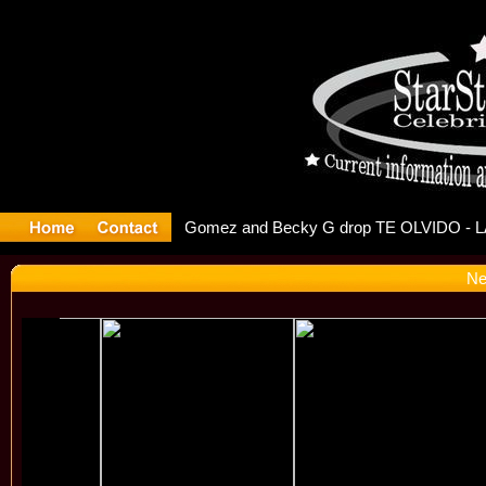
r Debuts S
Ne