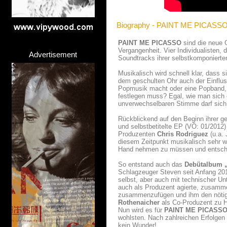
Biography - PAINT ME PICASS
PAINT ME PICASSO
sind die neue G
Vergangenheit. Vier Individualisten,
Advertisement
Soundtracks ihrer selbstkomponierte
Musikalisch wird schnell klar, dass 
dem geschulten Ohr auch der Einflu
Popmusik macht oder eine Popband, d
festlegen muss? Egal, wie man sich 
unverwechselbaren Stimme darf sich 
Rückblickend auf den Beginn ihrer 
und selbstbetitelte EP (VÖ: 01/2012)
Produzenten
Chris Rodriguez
(u.a. 
diesem Zeitpunkt musikalisch sehr we
Hand nehmen zu müssen und entschied
So entstand auch das
Debütalbum
Schlagzeuger Steven seit Anfang 2013
selbst, aber auch mit technischer U
auch als Produzent agierte, zusam
zusammenzufügen und ihm den nötigen
Rothenaicher
als Co-Produzent zu Hi
Nun wird es für
PAINT ME PICASS
wohlsten. Nach zahlreichen Erfolgen
kein Wunder!