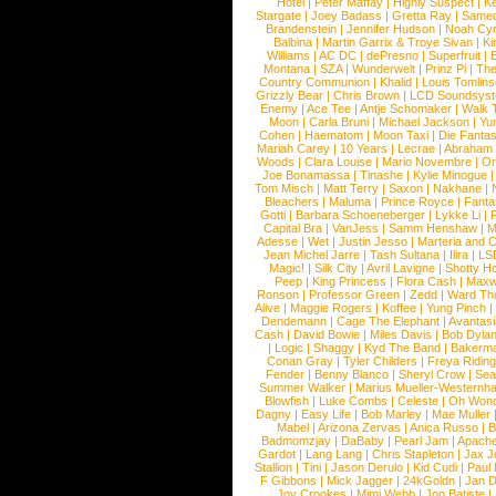
Hotel
|
Peter Maffay
|
Highly Suspect
|
K
Stargate
|
Joey Badass
|
Gretta Ray
|
Samed
Brandenstein
|
Jennifer Hudson
|
Noah Cy
Balbina
|
Martin Garrix & Troye Sivan
|
Ki
Williams
|
AC DC
|
dePresno
|
Superfruit
|
Montana
|
SZA
|
Wunderwelt
|
Prinz Pi
|
The
Country Communion
|
Khalid
|
Louis Tomlin
Grizzly Bear
|
Chris Brown
|
LCD Soundsys
Enemy
|
Ace Tee
|
Antje Schomaker
|
Walk 
Moon
|
Carla Bruni
|
Michael Jackson
|
Yu
Cohen
|
Haematom
|
Moon Taxi
|
Die Fantas
Mariah Carey
|
10 Years
|
Lecrae
|
Abraham
Woods
|
Clara Louise
|
Mario Novembre
|
Or
Joe Bonamassa
|
Tinashe
|
Kylie Minogue
Tom Misch
|
Matt Terry
|
Saxon
|
Nakhane
|
Bleachers
|
Maluma
|
Prince Royce
|
Fanta
Gotti
|
Barbara Schoeneberger
|
Lykke Li
|
Capital Bra
|
VanJess
|
Samm Henshaw
|
M
Adesse
|
Wet
|
Justin Jesso
|
Marteria and 
Jean Michel Jarre
|
Tash Sultana
|
Ilira
|
LS
Magic!
|
Silk City
|
Avril Lavigne
|
Shotty H
Peep
|
King Princess
|
Flora Cash
|
Maxw
Ronson
|
Professor Green
|
Zedd
|
Ward T
Alive
|
Maggie Rogers
|
Koffee
|
Yung Pinch
Dendemann
|
Cage The Elephant
|
Avantas
Cash
|
David Bowie
|
Miles Davis
|
Bob Dyla
|
Logic
|
Shaggy
|
Kyd The Band
|
Bakerm
Conan Gray
|
Tyler Childers
|
Freya Ridin
Fender
|
Benny Blanco
|
Sheryl Crow
|
Sea
Summer Walker
|
Marius Mueller-Westernh
Blowfish
|
Luke Combs
|
Celeste
|
Oh Won
Dagny
|
Easy Life
|
Bob Marley
|
Mae Muller
Mabel
|
Arizona Zervas
|
Anica Russo
|
B
Badmomzjay
|
DaBaby
|
Pearl Jam
|
Apach
Gardot
|
Lang Lang
|
Chris Stapleton
|
Jax J
Stallion
|
Tini
|
Jason Derulo
|
Kid Cudi
|
Paul
F Gibbons
|
Mick Jagger
|
24kGoldn
|
Jan D
Joy Crookes
|
Mimi Webb
|
Jon Batiste
|