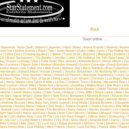
Back
Soon online ...
 Statement:
Taylor Swift
|
Sabrina Carpenter
|
Harry Styles
|
Ariana Grande
|
Shakira
|
Kendri
tral Cee
|
Selena Gomez
|
Raye
|
Tyla
|
Justin Bieber
|
Drake
|
Miley Cyrus
|
The Rolling St
ca
|
Celine Dion
|
Christina Aguilera
|
J Balvin
|
Travis Scott
|
Beyonce
|
Blackpink
|
Eminem
|
XCX
|
Bruce Springsteen
|
The Beatles
|
Jennifer Lopez
|
His Holiness the 14th Dalai Lama
|
N
erg
|
Frauke Ludowig
|
Vitas
|
Frida Gold
|
Elke Jeinsen
|
Antonella Bucci
|
Heiner Meyer
|
Joy
ter
|
Lucenzo
|
Pigeon John
|
Kimbra
|
Brandon Howard
|
Groove Coverage
|
David Gerstein
ristine Mayer
|
Not Called Jinx
|
Matt Dusk
|
Spencer Day
|
Barry Manilow
|
Brian Culbertson
nnenberger
|
Edward Maya
|
Kerstin Linnartz
|
Jessica Stockmann
|
A5 Richtung Wir
|
Inna
|
ea
|
Ava Rocks
|
Youn Sunnah
|
Nevio
|
Stream Of Passion
|
Machinae Supremacy
|
Laura J
Shonlock
|
Tara Priya
|
Sick of Sarah
|
Rene Lopez
|
Lori Jenaire
|
Chromeo
|
Lou Bega
|
Ran
ias
|
Henry Maske
|
Ava Takes A Walk
|
La Fee
|
Umberto Tozzi
|
Subway
|
Alexandra Stan
|
nett Louisan
|
Devin Miles
|
Selah Sue
|
Neverest
|
Zweitfrau
|
Malina Moye
|
Sak Noel
|
Lind
inou
|
Guano Apes
|
Frank Ramond
|
Katharina Gast
|
Aural Vampire
|
Dante Thomas
|
Brook
rammer
|
Jamie Woon
|
Imany
|
Catie Curtis
|
Mattyas
|
Chris Willis
|
Betsie Larkin
|
Aitan
|
Ba
net Sali
|
Jaguar Wright
|
Diane Birch
|
Sola Rosa
|
Bonaparte
|
Miranda Brooke
|
Ricardo Mu
ard
|
Olivia NewtonJohn
|
Tarja Turunen
|
James Rosenquist
|
Ardian Bujupi
|
Alannah Myles
|
Andreas Bourani
|
Miss Baby Sol
|
Deine Jugend
|
Inna Modja
|
Daniela Brooker
|
Glasperle
asheeda
|
Kristina Maria
|
Valerie
|
Tom Hugo
|
Tatiana Okupnik
|
Charles Fazzino
|
Ellie Whit
|
Android Lust
|
Johannes Strate
|
Tim Bendzko
|
Samy Deluxe
|
Wynter Gordon
|
Los Colora
ight Said Fred
|
Harris and Ford
|
Noelia
|
Arno Cost
|
Akcent
|
Mobilee
|
Afrojack
|
Kim Gloss
da Be Cool
|
Adrian Sina
|
Lord Of The Lost
|
Ich Kann Fliegen
|
Julissa Veloz
|
Donkeyboy
|
T
ld
|
Ida Corr
|
Crystal Waters
|
Medina
|
Viky Red
|
Sisse Marie
|
Amanda Mair
|
Zazou
|
Oce
Mike Candys
|
Alex Clare
|
DJ Lord Jazz
|
Edgar Askelovic
|
Akcent
|
Yuna
|
Serebro
|
Lauren
auro Perucchetti
|
Jack Holiday
|
Alice Francis
|
Avicii
|
Lana Del Rey
|
Patrick Miller
|
Radio K