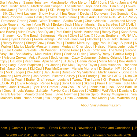
 Bra
|
VanJess
|
Samm Henshaw
|
Marshmello
|
Alice Merton
|
LEA
|
Joris
|
Nicky Jam and Will
|
Wet
|
Justin Jesso
|
Marteria and Casper
|
The Internet
|
Jeyz and Calo
|
Tina Guo
|
Lowes
chel Jarre
|
Tash Sultana
|
Ilira
|
LSD
|
Bring Me The Horizon
|
Marcus and Martinus
|
Delil
|
K
|
Silk City
|
Avril Lavigne
|
Shotty Horroh
|
Ina Regen
|
Declan J Donovan
|
Bad Sounds
|
Cau
|
King Princess
|
Flora Cash
|
Maxwell
|
Wild Culture
|
Steve Aoki
|
Danny Avila
|
ASAP Rock
|
Professor Green
|
Zedd
|
Ward Thomas
|
Sasha Sloan
|
Chase Atlantic
|
Larsito and Mandy 
ggie Rogers
|
Koffee
|
Yung Pinch
|
Broken Back
|
Maren Morris
|
Sara Bareilles
|
UPSAHL
|
ann
|
Cage The Elephant
|
Avantasia
|
Rak-Su
|
Bars and Melody
|
Carrie Underwood
|
Denni
vid Bowie
|
Miles Davis
|
Bob Dylan
|
Patti Smith
|
Alanis Morissette
|
Beady Eye
|
Kane Bro
|
Shaggy
|
Kyd The Band
|
Bakermat
|
Missio
|
Diplo
|
Lil Nas X
|
Jonas Brothers
|
MUNA
|
Ad
 Gray
|
Tyler Childers
|
Freya Ridings
|
Michael Kiwanuka
|
Fletcher
|
Louis Held
|
Keane
|
El
|
Benny Blanco
|
Sheryl Crow
|
Sean Paul
|
Freddie Mercury
|
Iggy Pop
|
K.Flay
|
SuperM
|
N
 Walker
|
Marius Mueller-Westernhagen
|
Meduza
|
Cher Lloyd
|
Halsey
|
Kiana Lede
|
Lola 
h
|
Luke Combs
|
Celeste
|
Oh Wonder
|
Tiziano Ferro
|
Louis Tomlinson
|
The Who
|
George 
Easy Life
|
Bob Marley
|
Mae Muller
|
Elias
|
Chelsea Cutler
|
DeathByRomy
|
Patricia Kelly
|
J
l
|
Arizona Zervas
|
Anica Russo
|
Bodyformus
|
Ozzy Osbourne
|
Johnny Orlando
|
Lennon 
zjay
|
DaBaby
|
Pearl Jam
|
Apache 207
|
Lil Baby
|
Danna Paola
|
Maria Mena
|
Bow Anders
Lang Lang
|
Chris Stapleton
|
Jax Jones
|
Ella Mai
|
Teyana Taylor
|
Julia Michaels
|
Rosanne
Tini
|
Jason Derulo
|
Kid Cudi
|
Paul McCartney
|
Michele Morrone
|
Dj Snake
|
NF
|
50 Cent
|
ns
|
Mick Jagger
|
24kGoldn
|
Jan Delay
|
Bullet For My Valentine
|
Martin Garrix x Bono x T
Crookes
|
Mimi Webb
|
Jon Batiste
|
Electric Callboy
|
Fivio Foreign
|
The Kid LAROI
|
Nina C
r
|
Shania Twain
|
Esther Graf
|
reezy
|
Luciano
|
Twenty4Tim
|
Latto
|
Kim Petras
|
Rosalia
|
A
RECORDS
|
Olivia Rodrigo
|
Renee Rapp
|
Sofia Carson
|
Skepta
|
Paula Hartmann
|
Julia Mel
anim
|
Jade Thirlwall
|
Tyler The Creator
|
Zsa Zsa
|
ROSE
|
Jennie Kim
|
Lisa
|
Soho Bani
|
I
n
|
Doechii
|
Lola Young
|
Zah1de
|
Playboi Carti
|
Katseye
|
JAZEEK
|
Wolf Alice
|
Damiano Da
|
Frank Gerber
|
Mumford and Sons
|
Skye Newman
|
Sienna Spiro
|
Kacey Musgraves
|
Yea
Malcolm Todd
|
Noah Kahan
|
Ella Langley
|
Delta Goodrem
|
Role Model
|
Suki Waterhouse
About StarStatements.com
t.com
|
Contact
|
Impressum
|
Press Releases
|
Newsflash
|
Terms and Conditions
|
P
© 2009 + ® 2011, Star Statement International – Celebrity Statement Worldwide 2026