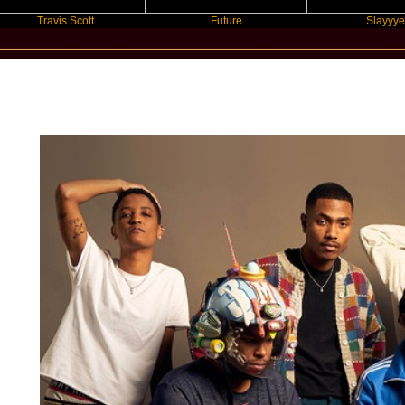
Travis Scott
Future
Slayyyer
New Star Statements / The Internet