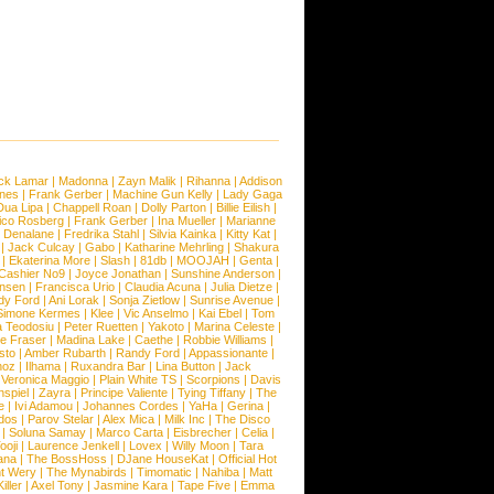
ck Lamar
|
Madonna
|
Zayn Malik
|
Rihanna
|
Addison
ones
|
Frank Gerber
|
Machine Gun Kelly
|
Lady Gaga
Dua Lipa
|
Chappell Roan
|
Dolly Parton
|
Billie Eilish
|
ico Rosberg
|
Frank Gerber
|
Ina Mueller
|
Marianne
 Denalane
|
Fredrika Stahl
|
Silvia Kainka
|
Kitty Kat
|
|
Jack Culcay
|
Gabo
|
Katharine Mehrling
|
Shakura
|
Ekaterina More
|
Slash
|
81db
|
MOOJAH
|
Genta
|
Cashier No9
|
Joyce Jonathan
|
Sunshine Anderson
|
ansen
|
Francisca Urio
|
Claudia Acuna
|
Julia Dietze
|
dy Ford
|
Ani Lorak
|
Sonja Zietlow
|
Sunrise Avenue
|
Simone Kermes
|
Klee
|
Vic Anselmo
|
Kai Ebel
|
Tom
a Teodosiu
|
Peter Ruetten
|
Yakoto
|
Marina Celeste
|
e Fraser
|
Madina Lake
|
Caethe
|
Robbie Williams
|
sto
|
Amber Rubarth
|
Randy Ford
|
Appassionante
|
noz
|
Ilhama
|
Ruxandra Bar
|
Lina Button
|
Jack
|
Veronica Maggio
|
Plain White TS
|
Scorpions
|
Davis
nspiel
|
Zayra
|
Principe Valiente
|
Tying Tiffany
|
The
e
|
Ivi Adamou
|
Johannes Cordes
|
YaHa
|
Gerina
|
dos
|
Parov Stelar
|
Alex Mica
|
Milk Inc
|
The Disco
|
Soluna Samay
|
Marco Carta
|
Eisbrecher
|
Celia
|
ooji
|
Laurence Jenkell
|
Lovex
|
Willy Moon
|
Tara
ana
|
The BossHoss
|
DJane HouseKat
|
Official Hot
t Wery
|
The Mynabirds
|
Timomatic
|
Nahiba
|
Matt
iller
|
Axel Tony
|
Jasmine Kara
|
Tape Five
|
Emma