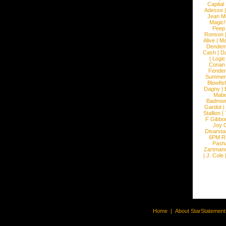
Capital
Adesse
Jean Mi
Magic!
Peep
Ronson
Alive
|
Ma
Dendem
Cash
|
Da
|
Logic
Conan
Fender
Summer
Blowfis
Dagny
|
Mabe
Badmom
Gardot
|
Stallion
|
F Gibbo
Joy 
Disarsta
6PM 
Pash
Zartman
|
J. Cole
Home
|
About StarStatemen