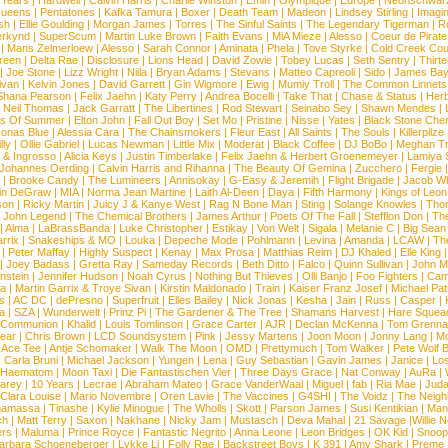
 Years
|
Hardwell
|
Calvin Harris
|
Charlie Winston
|
Emin
|
Olympique
|
Europe
|
Neonschwar
Queens
|
Pentatones
|
Kafka Tamura
|
Boxer
|
Death Team
|
Madeon
|
Lindsey Stirling
|
Imagi
sh
|
Ellie Goulding
|
Morgan James
|
Torres
|
The Sinful Saints
|
The Legendary Tigerman
|
R
rkynd
|
SuperScum
|
Martin Luke Brown
|
Faith Evans
|
MiA Mieze
|
Alesso
|
Coeur de Pirate
|
Mans Zelmerloew
|
Alesso
|
Sarah Connor
|
Aminata
|
Phela
|
Tove Styrke
|
Cold Creek Cou
reen
|
Delta Rae
|
Disclosure
|
Lions Head
|
David Zowie
|
Tobey Lucas
|
Seth Sentry
|
Thirt
|
Joe Stone
|
Lizz Wright
|
Niila
|
Bryan Adams
|
Stevans
|
Matteo Capreoli
|
Sido
|
James Ba
ivan
|
Kelvin Jones
|
David Garrett
|
Gin Wigmore
|
Ewig
|
Mumiy Troll
|
The Common Linnets
Shana Pearson
|
Felix Jaehn
|
Katy Perry
|
Andrea Bocelli
|
Take That
|
Chase & Status
|
Her
|
Neil Thomas
|
Jack Garratt
|
The Libertines
|
Rod Stewart
|
Seinabo Sey
|
Shawn Mendes
|
s Of Summer
|
Elton John
|
Fall Out Boy
|
Set Mo
|
Pristine
|
Nisse
|
Yates
|
Black Stone Cher
onas Blue
|
Alessia Cara
|
The Chainsmokers
|
Fleur East
|
All Saints
|
The Souls
|
Killerpilze
lly
|
Ollie Gabriel
|
Lucas Newman
|
Little Mix
|
Moderat
|
Black Coffee
|
DJ BoBo
|
Meghan Tr
 & Ingrosso
|
Alicia Keys
|
Justin Timberlake
|
Felix Jaehn & Herbert Groenemeyer
|
Lamiya 
Johannes Oerding
|
Calvin Harris and Rihanna
|
The Beauty Of Gemina
|
Zucchero
|
Fergie
|
Brooke Candy
|
The Lumineers
|
Annisokay
|
G-Easy & Jeremih
|
Flight Brigade
|
Jacob Wh
in DeGraw
|
MIA
|
Norma Jean Martine
|
Laith Al-Deen
|
Daya
|
Fifth Harmony
|
Kings of Leon
son
|
Ricky Martin
|
Juicy J & Kanye West
|
Rag N Bone Man
|
Sting
|
Solange Knowles
|
Thor
|
John Legend
|
The Chemical Brothers
|
James Arthur
|
Poets Of The Fall
|
Stefflon Don
|
Th
|
Alma
|
LaBrassBanda
|
Luke Christopher
|
Estikay
|
Von Welt
|
Sigala
|
Melanie C
|
Big Sean
rrix
|
Snakeships & MO
|
Louka
|
Depeche Mode
|
Pohlmann
|
Levina
|
Amanda
|
LCAW
|
Th
|
Peter Maffay
|
Highly Suspect
|
Kenay
|
Max Prosa
|
Matthias Reim
|
DJ Khaled
|
Elle King
|
Joey Badass
|
Gretta Ray
|
Sameday Records
|
Beth Ditto
|
Falco
|
Quinn Sullivan
|
John M
nstein
|
Jennifer Hudson
|
Noah Cyrus
|
Nothing But Thieves
|
Olli Banjo
|
Foo Fighters
|
Cami
na
|
Martin Garrix & Troye Sivan
|
Kirstin Maldonado
|
Train
|
Kaiser Franz Josef
|
Michael Pat
s
|
AC DC
|
dePresno
|
Superfruit
|
Elles Bailey
|
Nick Jonas
|
Kesha
|
Jain
|
Russ
|
Casper
|
a
|
SZA
|
Wunderwelt
|
Prinz Pi
|
The Gardener & The Tree
|
Shamans Harvest
|
Hare Squea
 Communion
|
Khalid
|
Louis Tomlinson
|
Grace Carter
|
AJR
|
Declan McKenna
|
Tom Grenna
Bear
|
Chris Brown
|
LCD Soundsystem
|
Pink
|
Jessy Martens
|
Joon Moon
|
Jonny Lang
|
Mo
|
Ace Tee
|
Antje Schomaker
|
Walk The Moon
|
OMD
|
Prettymuch
|
Tom Walker
|
Pete Wolf 
|
Carla Bruni
|
Michael Jackson
|
Yungen
|
Lena
|
Guy Sebastian
|
Gavin James
|
Janice
|
Los
Haematom
|
Moon Taxi
|
Die Fantastischen Vier
|
Three Days Grace
|
Nat Conway
|
AuRa
|
arey
|
10 Years
|
Lecrae
|
Abraham Mateo
|
Grace VanderWaal
|
Miguel
|
fab
|
Ria Mae
|
Juda
Clara Louise
|
Mario Novembre
|
Oren Lavie
|
The Vaccines
|
G4SHI
|
The Voidz
|
The Neigh
namassa
|
Tinashe
|
Kylie Minogue
|
The Wholls
|
Skott
|
Parson James
|
Susi Kentikian
|
Mani
ch
|
Matt Terry
|
Saxon
|
Nakhane
|
Nicky Jam
|
Mustasch
|
Deva Mahal
|
21 Savage
|
Willie 
ers
|
Maluma
|
Prince Royce
|
Fantastic Negrito
|
Anna Leone
|
Leon Bridges
|
OK Kid
|
Snoop
arbara Schoeneberger
|
Lykke Li
|
Folly Rae
|
Backstreet Boys
|
K 391
|
Amy Shark
|
Preme