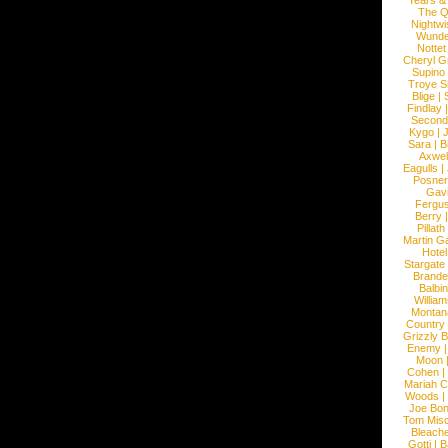
Years &
The 
Nightwi
Wunde
Nottet
Cheryl G
Supino
Troye S
Blige
|
Findlay
Second
Kygo
|
J
Sara
|
Bi
Axwel
Eagulls
|
Posner
Gav
Fergu
Berry
Pillath
Martin Ga
Hotel
Stargate
Brande
Balbi
William
Montan
Country
Grizzly 
Enemy
Moon
Cohen
|
Mariah C
Woods
|
Joe Bo
Tom Mis
Bleach
Gotti
|
B