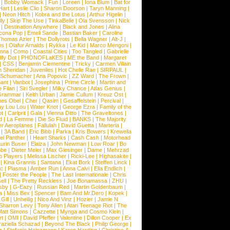
|
Bobby Womack
|
Fun
|
Loreen
|
Iona Blum
|
Bat for
Hart
|
Leslie Clio
|
Sharon Doorson
|
Taryn Manning
|
|
Neon Hitch
|
Kobra and the Lotus
|
Arthur Higelin
|
ly
|
Skip The Use
|
TinkaBelle
|
Ola Svensson
|
Nick
|
Destination Anywhere
|
Black and Jones
|
Alina
cona Pop
|
Emeli Sande
|
Bastian Baker
|
Caroline
Thomas Azier
|
The Dollyrots
|
Bella Wagner
|
Alt-J
|
es
|
Olafur Arnalds
|
Rykka
|
Le Kid
|
Marco Mengoni
|
enna
|
Como
|
Coastal Cities
|
Too Tangled
|
Gabrielle
ify Dot
|
PHONOFLaKES
|
ME the Band
|
Margaret
|
CSS
|
Benjamin Clementine
|
Tricky
|
Carmen Villain
 Sheridan
|
Juveniles
|
Hot Chelle Rae
|
SIRPAUL
|
l Schumacher
|
Ana Popovic
|
ZZ Ward
|
The Frown
|
hant
|
Vanbot
|
Josephina
|
Prime Circle
|
Martin and
 Filan
|
Siri Svegler
|
Milky Chance
|
Atlas Genius
|
Grammar
|
Keith Urban
|
Jamie Cullum
|
Kreuz Ost
|
nes Obel
|
Cher
|
Qasim
|
Gesaffelstein
|
Percival
|
ay Lou Lou
|
Water Knot
|
George Ezra
|
Family of the
ot
|
Carlprit
|
Gala
|
Vienna Ditto
|
The Graveltones
|
d
|
La Femme
|
Die So Fluid
|
BANKS
|
The Majority
r Aeroplanes
|
Fallulah
|
David Guetta
|
Marteria
|
|
3A Band
|
Eric Bibb
|
Parka
|
Kris Bowers
|
Krewella
el Panther
|
I Heart Sharks
|
Cash Cash
|
Motorhead
urin Buser
|
Elaiza
|
John Newman
|
Low Roar
|
Bo
obe
|
Dieter Meier
|
Max Giesinger
|
Dame
|
Mehrzad
o Players
|
Melissa Lischer
|
Ricki-Lee
|
Highasakite
|
|
Kina Grannis
|
Santana
|
Ekat Bork
|
Steffen Linck
|
nc
|
Plasma
|
Amber Run
|
Anna Calvi
|
Ella Endlich
|
|
Foster the People
|
The Last Internationale
|
Chris
ell
|
The Pretty Reckless
|
Joe Bonamassa
|
ZHU
|
sby
|
G-Eazy
|
Russian Red
|
Martin Goldenbaum
|
a
|
Miss Bex
|
Spencer
|
Bam And Mr.Dero
|
Kopek
|
Gill
|
Unheilig
|
Nico And Vinz
|
Hozier
|
Jamie N
Sharron Levy
|
Tony Allen
|
Atari Teenage Riot
|
The
Matt Simons
|
Cazzette
|
Mynga and Cosmo Klein
|
rt
|
OMI
|
David Pfeffer
|
Valentine
|
Dillon Cooper
|
Ex
aziella Schazad
|
Beyond The Black
|
Philip George
|