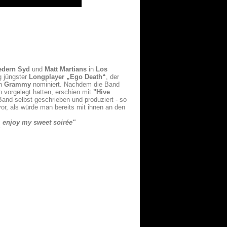
edern Syd
und
Matt Martians
in
Los
g jüngster
Longplayer „Ego
Death“
, der
en
Grammy
nominiert. Nachdem die Band
 vorgelegt hatten, erschien mit
"Hive
and selbst geschrieben und produziert - so
or, als würde man bereits mit ihnen an den
, enjoy my sweet soirée"