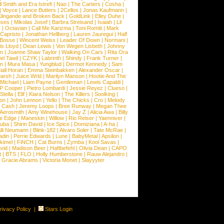
 Smith and Era Istrefi
|
Nao
|
The Carters
|
Cosha
|
|
Voyce
|
Lance Butters
|
2Cellos
|
Jonas Kaufmann
|
lingande and Broken Back
|
GoldLink
|
Elley Duhe
|
ses
|
Mikolas Josef
|
Barbra Streisand
|
Isaiah
|
Lil
y
|
Octavian
|
Call Me Karizma
|
Toni Romiti
|
Mark
Capristo
|
Jonathan Hellberg
|
Lauren Jauregui
|
Half
Bosse
|
Wincent Weiss
|
Leader Of Down
|
Normani
|
s Lloyd
|
Dean Lewis
|
Von Wegen Lisbeth
|
Johnny
wn
|
Joanne Shaw Taylor
|
Walking On Cars
|
Rita Ora
el Tawil
|
CZYK
|
Labrinth
|
Shindy
|
Frank Turner
|
en
|
Mura Masa
|
Yungblud
|
Dermot Kennedy
|
Sam
iall Horan
|
Emma Steinbakken
|
Alexander Oscar
|
Marsh
|
Juice Wrld
|
Marilyn Manson
|
Hootie And The
Michael
|
Liam Payne
|
Gentleman
|
Lewis Capaldi
|
P Cooper
|
Pietro Lombardi
|
Jessie Reyez
|
Clueso
|
Stella
|
Elif
|
Kiara Nelson
|
The Killers
|
Soolking
|
on
|
John Lennon
|
Yello
|
The Chicks
|
Cro
|
Melody
 Cash
|
Jeremy Loops
|
Bree Runway
|
Megan Thee
Aerosmith
|
Amy Winehouse
|
Jay Z
|
Alicia Awa
|
Billy
he Edge
|
Maneskin
|
Willow
|
Rio Reiser
|
Yaenniver
|
huba
|
Shirin David
|
Ice Spice
|
Domiziana
|
A-ha
|
lli Neumann
|
Blink-182
|
Alvaro Soler
|
Tate McRae
|
adin
|
Perrie Edwards
|
Lune
|
BabyMetal
|
Apsilon
|
kkimel
|
FiNCH
|
Cat Burns
|
Zymba
|
Kool Savas
|
vid
|
Madison Beer
|
Haftbefehl
|
Olivia Dean
|
CAPO
t
|
BTS
|
FLO
|
Holly Humberstone
|
Rauw Alejandro
|
|
Gracie Abrams
|
Victoria Monet
|
Slayyyter
rivacy Policy
|
Stars Login