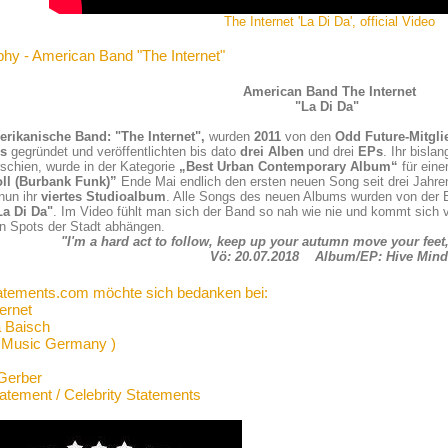
The Internet 'La Di Da', official Video
phy - American Band "The Internet"
American Band The Internet
"La Di Da"
erikanische Band: "The Internet",
wurden
2011
von den
Odd Future-Mitgli
es
gegründet und veröffentlichten bis dato
drei Alben
und drei
EPs
. Ihr bislan
schien, wurde in der Kategorie
„Best Urban Contemporary Album“
für ein
ll (Burbank Funk)”
Ende Mai endlich den ersten neuen Song seit drei Jahren
nun ihr
viertes Studioalbum
. Alle Songs des neuen Albums wurden von der B
La Di Da"
. Im Video fühlt man sich der Band so nah wie nie und kommt sich v
n Spots der Stadt abhängen.
"I'm a hard act to follow, keep up your autumn move your feet
Vö: 20.07.2018 Album/EP: Hive Mind
atements.com möchte sich bedanken bei:
ernet
a Baisch
 Music Germany )
Gerber
tatement / Celebrity Statements