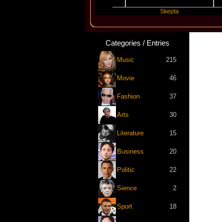
Katseye
Skepta
Categories / Entries
Music
215
Movie
46
Fashion
37
Arts
30
Literature
15
Business
20
Politic
22
Sience
2
Sport
18