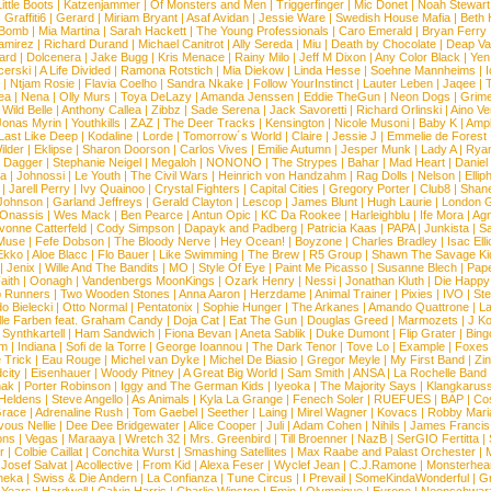
ittle Boots
|
Katzenjammer
|
Of Monsters and Men
|
Triggerfinger
|
Mic Donet
|
Noah Stewart
|
Graffiti6
|
Gerard
|
Miriam Bryant
|
Asaf Avidan
|
Jessie Ware
|
Swedish House Mafia
|
Beth 
 Bomb
|
Mia Martina
|
Sarah Hackett
|
The Young Professionals
|
Caro Emerald
|
Bryan Ferry
amirez
|
Richard Durand
|
Michael Canitrot
|
Ally Sereda
|
Miu
|
Death by Chocolate
|
Deap Val
ard
|
Dolcenera
|
Jake Bugg
|
Kris Menace
|
Rainy Milo
|
Jeff M Dixon
|
Any Color Black
|
Yen
erski
|
A Life Divided
|
Ramona Rotstich
|
Mia Diekow
|
Linda Hesse
|
Soehne Mannheims
|
I
|
Ntjam Rosie
|
Flavia Coelho
|
Sandra Nkake
|
Follow YourInstinct
|
Lauter Leben
|
Jaqee
|
ea
|
Nena
|
Olly Murs
|
Toya DeLazy
|
Amanda Jenssen
|
Eddie TheGun
|
Neon Dogs
|
Grim
|
Wild Belle
|
Anthony Callea
|
Zibbz
|
Sade Serena
|
Jack Savoretti
|
Richard Orlinski
|
Aino V
Jonas Myrin
|
Youthkills
|
ZAZ
|
The Deer Tracks
|
Kensington
|
Nicole Musoni
|
Baby K
|
Ampl
Last Like Deep
|
Kodaline
|
Lorde
|
Tomorrow´s World
|
Claire
|
Jessie J
|
Emmelie de Forest
ilder
|
Eklipse
|
Sharon Doorson
|
Carlos Vives
|
Emilie Autumn
|
Jesper Munk
|
Lady A
|
Ryan
d Dagger
|
Stephanie Neigel
|
Megaloh
|
NONONO
|
The Strypes
|
Bahar
|
Mad Heart
|
Danie
la
|
Johnossi
|
Le Youth
|
The Civil Wars
|
Heinrich von Handzahm
|
Rag Dolls
|
Nelson
|
Ellip
|
Jarell Perry
|
Ivy Quainoo
|
Crystal Fighters
|
Capital Cities
|
Gregory Porter
|
Club8
|
Shane
e Johnson
|
Garland Jeffreys
|
Gerald Clayton
|
Lescop
|
James Blunt
|
Hugh Laurie
|
London 
 Onassis
|
Wes Mack
|
Ben Pearce
|
Antun Opic
|
KC Da Rookee
|
Harleighblu
|
Ife Mora
|
Ag
vonne Catterfeld
|
Cody Simpson
|
Dapayk and Padberg
|
Patricia Kaas
|
PAPA
|
Junkista
|
S
Muse
|
Fefe Dobson
|
The Bloody Nerve
|
Hey Ocean!
|
Boyzone
|
Charles Bradley
|
Isac Elli
Ekko
|
Aloe Blacc
|
Flo Bauer
|
Like Swimming
|
The Brew
|
R5 Group
|
Shawn The Savage Ki
|
Jenix
|
Wille And The Bandits
|
MO
|
Style Of Eye
|
Paint Me Picasso
|
Susanne Blech
|
Pape
aith
|
Oonagh
|
Vandenbergs MoonKings
|
Ozark Henry
|
Nessi
|
Jonathan Kluth
|
Die Happy
p Runners
|
Two Wooden Stones
|
Anna Aaron
|
Herzdame
|
Animal Trainer
|
Pixies
|
IVO
|
Ste
o Bielecki
|
Otto Normal
|
Pentatonix
|
Sophie Hunger
|
The Arkanes
|
Amando Quattrone
|
La
lle Farben feat. Graham Candy
|
Doja Cat
|
Eat The Gun
|
Douglas Greed
|
Marmozets
|
J K
|
Synthkartell
|
Ham Sandwich
|
Fiona Bevan
|
Aneta Sablik
|
Duke Dumont
|
Flip Grater
|
Bing
om
|
Indiana
|
Sofi de la Torre
|
George Ioannou
|
The Dark Tenor
|
Tove Lo
|
Example
|
Foxes
 Trick
|
Eau Rouge
|
Michel van Dyke
|
Michel De Biasio
|
Gregor Meyle
|
My First Band
|
Zi
city
|
Eisenhauer
|
Woody Pitney
|
A Great Big World
|
Sam Smith
|
ANSA
|
La Rochelle Band
hak
|
Porter Robinson
|
Iggy and The German Kids
|
Iyeoka
|
The Majority Says
|
Klangkaruss
 Heldens
|
Steve Angello
|
As Animals
|
Kyla La Grange
|
Fenech Soler
|
RUEFUES
|
BAP
|
Co
race
|
Adrenaline Rush
|
Tom Gaebel
|
Seether
|
Laing
|
Mirel Wagner
|
Kovacs
|
Robby Mari
vous Nellie
|
Dee Dee Bridgewater
|
Alice Cooper
|
Juli
|
Adam Cohen
|
Nihils
|
James Francis 
ns
|
Vegas
|
Maraaya
|
Wretch 32
|
Mrs. Greenbird
|
Till Broenner
|
NazB
|
SerGIO Fertitta
|
r
|
Colbie Caillat
|
Conchita Wurst
|
Smashing Satellites
|
Max Raabe and Palast Orchester
|
|
Josef Salvat
|
Acollective
|
From Kid
|
Alexa Feser
|
Wyclef Jean
|
C.J.Ramone
|
Monsterhea
neka
|
Swiss & Die Andern
|
La Confianza
|
Tune Circus
|
I Prevail
|
SomeKindaWonderful
|
Gr