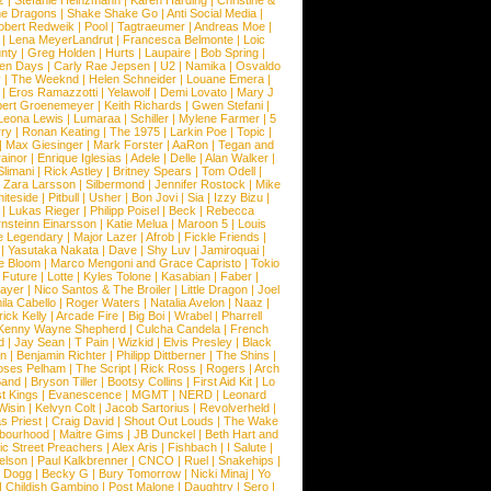
z
|
Stefanie Heinzmann
|
Karen Harding
|
Christine &
ne Dragons
|
Shake Shake Go
|
Anti Social Media
|
obert Redweik
|
Pool
|
Tagtraeumer
|
Andreas Moe
|
|
Lena MeyerLandrut
|
Francesca Belmonte
|
Loic
nty
|
Greg Holden
|
Hurts
|
Laupaire
|
Bob Spring
|
een Days
|
Carly Rae Jepsen
|
U2
|
Namika
|
Osvaldo
y
|
The Weeknd
|
Helen Schneider
|
Louane Emera
|
|
Eros Ramazzotti
|
Yelawolf
|
Demi Lovato
|
Mary J
bert Groenemeyer
|
Keith Richards
|
Gwen Stefani
|
Leona Lewis
|
Lumaraa
|
Schiller
|
Mylene Farmer
|
5
ry
|
Ronan Keating
|
The 1975
|
Larkin Poe
|
Topic
|
|
Max Giesinger
|
Mark Forster
|
AaRon
|
Tegan and
ainor
|
Enrique Iglesias
|
Adele
|
Delle
|
Alan Walker
|
Slimani
|
Rick Astley
|
Britney Spears
|
Tom Odell
|
|
Zara Larsson
|
Silbermond
|
Jennifer Rostock
|
Mike
iteside
|
Pitbull
|
Usher
|
Bon Jovi
|
Sia
|
Izzy Bizu
|
|
Lukas Rieger
|
Philipp Poisel
|
Beck
|
Rebecca
nsteinn Einarsson
|
Katie Melua
|
Maroon 5
|
Louis
e Legendary
|
Major Lazer
|
Afrob
|
Fickle Friends
|
|
Yasutaka Nakata
|
Dave
|
Shy Luv
|
Jamiroquai
|
e Bloom
|
Marco Mengoni and Grace Capristo
|
Tokio
|
Future
|
Lotte
|
Kyles Tolone
|
Kasabian
|
Faber
|
ayer
|
Nico Santos & The Broiler
|
Little Dragon
|
Joel
la Cabello
|
Roger Waters
|
Natalia Avelon
|
Naaz
|
rick Kelly
|
Arcade Fire
|
Big Boi
|
Wrabel
|
Pharrell
Kenny Wayne Shepherd
|
Culcha Candela
|
French
d
|
Jay Sean
|
T Pain
|
Wizkid
|
Elvis Presley
|
Black
n
|
Benjamin Richter
|
Philipp Dittberner
|
The Shins
|
ses Pelham
|
The Script
|
Rick Ross
|
Rogers
|
Arch
Band
|
Bryson Tiller
|
Bootsy Collins
|
First Aid Kit
|
Lo
t Kings
|
Evanescence
|
MGMT
|
NERD
|
Leonard
Wisin
|
Kelvyn Colt
|
Jacob Sartorius
|
Revolverheld
|
s Priest
|
Craig David
|
Shout Out Louds
|
The Wake
bourhood
|
Maitre Gims
|
JB Dunckel
|
Beth Hart and
c Street Preachers
|
Alex Aris
|
Fishbach
|
I Salute
|
Nelson
|
Paul Kalkbrenner
|
CNCO
|
Ruel
|
Snakehips
|
 Dogg
|
Becky G
|
Bury Tomorrow
|
Nicki Minaj
|
Yo
|
Childish Gambino
|
Post Malone
|
Daughtry
|
Sero
|