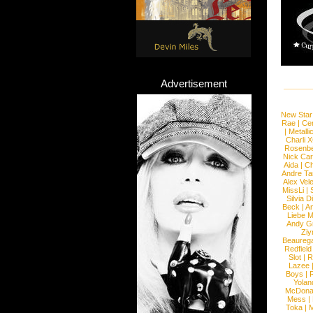
Advertisement
New Star
Rae
|
Cen
|
Metalli
Charli 
Rosenb
Nick Car
Aida
|
Ch
Andre Ta
Alex Vel
MissLi
|
Silvia D
Beck
|
An
Liebe M
Andy G
Ziy
Beaureg
Redfield
Slot
|
R
Lazee
Boys
|
R
Yolan
McDona
Mess
|
Toka
|
M