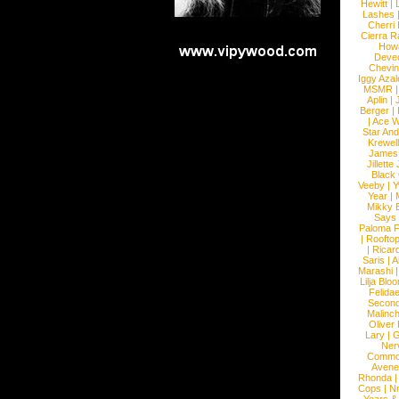
Hewitt
|
L
Lashes
Cherri
Cierra R
How
Devec
Chevin
Iggy Azal
MSMR
Aplin
|
Berger
|
|
Ace W
Star An
Krewel
James
Jillett
Black
Veeby
|
Y
Year
|
Mikky 
Says
Paloma F
|
Roofto
|
Ricard
Saris
|
A
Marashi
Lilja Blo
Felidae
Second
Malinc
Oliver
Lary
|
G
Ner
Commo
Avene
Rhonda
Cops
|
N