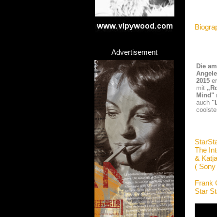
Biogra
Advertisement
Die am
Angel
2015
er
mit
„Ro
Mind"
auch
"
coolste
StarSt
The Int
& Katj
( Sony
Frank 
Star S