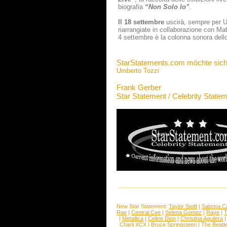
biografia
“Non Solo Io”
.
Il 18 settembre
uscirà, sempre per U
riarrangiate in collaborazione con Ma
4 settembre è la colonna sonora dell
StarStatements.com möchte sich
Umberto Tozzi
Frank Gerber
Star Statement / Celebrity State
New Star Statement:
Taylor Swift
|
Sabrina C
Rae
|
Central Cee
|
Selena Gomez
|
Raye
|
T
|
Metallica
|
Celine Dion
|
Christina Aguilera
Charli XCX
|
Bruce Springsteen
|
The Beatl