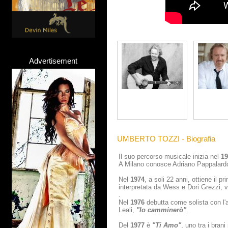
Advertisement
UMBERTO TOZZI - Biografia
Il suo percorso musicale inizia nel
1
A Milano conosce Adriano Pappalardo c
Nel
1974
, a soli 22 anni, ottiene il
interpretata da Wess e Dori Grezzi, 
.
Nel
1976
debutta come solista con l
Leali,
"Io camminerò"
.
Del
1977
è
"Ti Amo"
, uno tra i bran