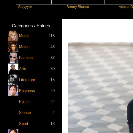
Slayyyer
Benny Blanco
Ariana Grande
Categories / Entries
Music
215
Movie
46
Fashion
37
Arts
30
Literature
15
Business
20
Politic
22
Sience
2
Sport
18