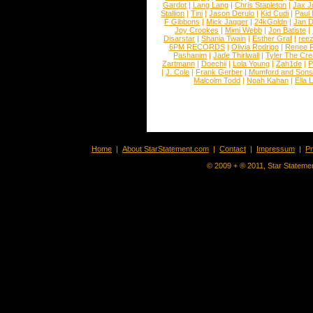
Gardot
|
Lang Lang
|
Chris Stapleton
|
Jax J
Stallion
|
Tini
|
Jason Derulo
|
Kid Cudi
|
Paul
F Gibbons
|
Mick Jagger
|
24kGoldn
|
Jan D
Joy Crookes
|
Mimi Webb
|
Jon Batiste
|
Disarstar
|
Shania Twain
|
Esther Graf
|
ree
6PM RECORDS
|
Olivia Rodrigo
|
Renee 
Pashanim
|
Jade Thirlwall
|
Tyler The Cre
Zartmann
|
Doechii
|
Lola Young
|
Zah1de
|
P
|
J. Cole
|
Frank Gerber
|
Mumford and Sons
Malcolm Todd
|
Noah Kahan
|
Ella 
Home
|
About StarStatement.com
|
Contact
|
Impressum
|
P
© 2009 + ® 2011, Star Statemen