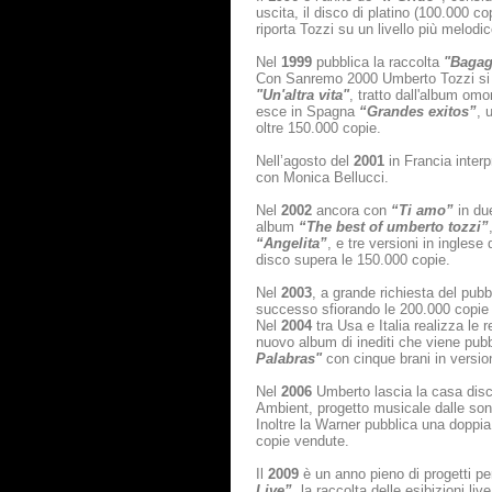
uscita, il disco di platino (100.000 c
riporta Tozzi su un livello più melodic
Nel
1999
pubblica la raccolta
"Bagag
Con Sanremo 2000 Umberto Tozzi si rip
"Un'altra vita"
, tratto dall'album om
esce in Spagna
“Grandes exitos”
, 
oltre 150.000 copie.
Nell’agosto del
2001
in Francia interp
con Monica Bellucci.
Nel
2002
ancora con
“Ti amo”
in due
album
“The best of umberto tozzi”
“Angelita”
, e tre versioni in inglese
disco supera le 150.000 copie.
Nel
2003
, a grande richiesta del pub
successo sfiorando le 200.000 copie d
Nel
2004
tra Usa e Italia realizza le r
nuovo album di inediti che viene pub
Palabras"
con cinque brani in versio
Nel
2006
Umberto lascia la casa dis
Ambient, progetto musicale dalle son
Inoltre la Warner pubblica una doppia
copie vendute.
Il
2009
è un anno pieno di progetti pe
Live”
, la raccolta delle esibizioni li