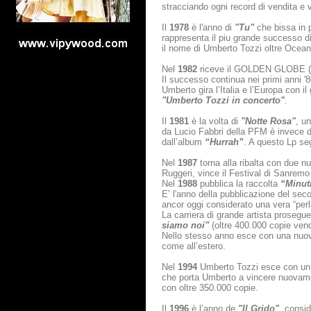
stracciando ogni record di vendita e v
Il
1978
è l'anno di
"Tu"
che bissa in 
rappresenta il piu grande successo d
il nome di Umberto Tozzi oltre Ocean
Nel
1982
riceve il GOLDEN GLOBE (map
Il successo continua nei primi anni '
Umberto gira l’Italia e l’Europa con i
"Umberto Tozzi in concerto"
.
Il
1981
è la volta di
"Notte Rosa"
, u
da Lucio Fabbri della PFM è invece d
dall’album
“Hurrah”
. A questo Lp seg
Nel
1987
torna alla ribalta con due n
Ruggeri, vince il Festival di Sanrem
Nel
1988
pubblica la raccolta
“Minuti
E’ l'anno della pubblicazione del sec
ancor oggi considerato una vera “perla
La carriera di grande artista prosegu
siamo noi"
(oltre 400.000 copie ven
Nello stesso anno esce con una nuo
come all’estero.
Nel
1994
Umberto Tozzi esce con un
che porta Umberto a vincere nuovamen
con oltre 350.000 copie.
Il
1996
è l’anno de
"Il Grido"
, consid