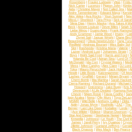
Rosenberg
|
Frauke Ludowig
|
Vitas
|
Frida
Nick Carter
|
Lucenzo
|
Pigeon John
|
Kimbr
Aida
|
Christine Mayer
|
Not Called Jinx
|
Ma
Andre Tannenberger
|
Edward Maya
|
Kersti
Alex Velea
|
Ava Rocks
|
Youn Sunnah
|
Nev
MissLi
|
Shonlock
|
Tara Priya
|
Sick of Sara
Silvia Dias
|
Henry Maske
|
Ava Takes A Wa
Beck
|
Annett Louisan
|
Devin Miles
|
Selah 
Liebe Minou
|
Guano Apes
|
Frank Ramond
Andy Grammer
|
Jamie Woon
|
Imany
|
Cat
Ziynet Sali
|
Jaguar Wright
|
Diane Birc
Beauregard
|
Olivia NewtonJohn
|
Tarja Tur
Redfield
|
Andreas Bourani
|
Miss Baby Sol
Slot
|
Rasheeda
|
Kristina Maria
|
Valerie
|
Lazee
|
Android Lust
|
Johannes Strate
|
T
Boys
|
Right Said Fred
|
Harris and Ford
|
N
Yolanda Be Cool
|
Adrian Sina
|
Lord Of T
McDonald
|
Ida Corr
|
Crystal Waters
|
Medi
Mess
|
Mike Candys
|
Alex Clare
|
DJ Lord
Toka
|
Mauro Perucchetti
|
Jack Holiday
|
A
Hewitt
|
Little Boots
|
Katzenjammer
|
Of Mon
Lashes
|
Graffiti6
|
Gerard
|
Miriam Bryant
|
Cherri Bomb
|
Mia Martina
|
Sarah Hackett
Cierra Ramirez
|
Richard Durand
|
Michael C
Howard
|
Dolcenera
|
Jake Bugg
|
Kris 
Devecerski
|
A Life Divided
|
Ramona Rots
Chevin
|
Ntjam Rosie
|
Flavia Coelho
|
San
Iggy Azalea
|
Nena
|
Olly Murs
|
Toya DeLaz
MSMR
|
Wild Belle
|
Anthony Callea
|
Zibbz
Aplin
|
Jonas Myrin
|
Youthkills
|
ZAZ
|
The 
Berger
|
Last Like Deep
|
Kodaline
|
Lorde
|
|
Ace Wilder
|
Eklipse
|
Sharon Doorson
|
C
Star And Dagger
|
Stephanie Neigel
|
Megal
Krewella
|
Johnossi
|
Le Youth
|
The Civil 
James
|
Jarell Perry
|
Ivy Quainoo
|
Crysta
Jillette Johnson
|
Garland Jeffreys
|
Gerald
Black Onassis
|
Wes Mack
|
Ben Pearce