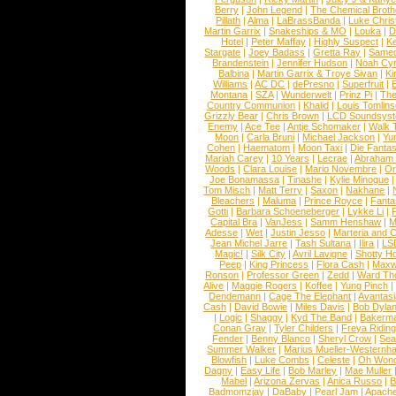
Berry
|
John Legend
|
The Chemical Broth
Pillath
|
Alma
|
LaBrassBanda
|
Luke Chris
Martin Garrix
|
Snakeships & MO
|
Louka
|
D
Hotel
|
Peter Maffay
|
Highly Suspect
|
K
Stargate
|
Joey Badass
|
Gretta Ray
|
Samed
Brandenstein
|
Jennifer Hudson
|
Noah Cy
Balbina
|
Martin Garrix & Troye Sivan
|
Ki
Williams
|
AC DC
|
dePresno
|
Superfruit
|
Montana
|
SZA
|
Wunderwelt
|
Prinz Pi
|
The
Country Communion
|
Khalid
|
Louis Tomlin
Grizzly Bear
|
Chris Brown
|
LCD Soundsys
Enemy
|
Ace Tee
|
Antje Schomaker
|
Walk 
Moon
|
Carla Bruni
|
Michael Jackson
|
Yu
Cohen
|
Haematom
|
Moon Taxi
|
Die Fantas
Mariah Carey
|
10 Years
|
Lecrae
|
Abraham
Woods
|
Clara Louise
|
Mario Novembre
|
Or
Joe Bonamassa
|
Tinashe
|
Kylie Minogue
Tom Misch
|
Matt Terry
|
Saxon
|
Nakhane
|
Bleachers
|
Maluma
|
Prince Royce
|
Fanta
Gotti
|
Barbara Schoeneberger
|
Lykke Li
|
Capital Bra
|
VanJess
|
Samm Henshaw
|
M
Adesse
|
Wet
|
Justin Jesso
|
Marteria and 
Jean Michel Jarre
|
Tash Sultana
|
Ilira
|
LS
Magic!
|
Silk City
|
Avril Lavigne
|
Shotty H
Peep
|
King Princess
|
Flora Cash
|
Maxw
Ronson
|
Professor Green
|
Zedd
|
Ward T
Alive
|
Maggie Rogers
|
Koffee
|
Yung Pinch
Dendemann
|
Cage The Elephant
|
Avantas
Cash
|
David Bowie
|
Miles Davis
|
Bob Dyla
|
Logic
|
Shaggy
|
Kyd The Band
|
Bakerm
Conan Gray
|
Tyler Childers
|
Freya Ridin
Fender
|
Benny Blanco
|
Sheryl Crow
|
Sea
Summer Walker
|
Marius Mueller-Westernh
Blowfish
|
Luke Combs
|
Celeste
|
Oh Won
Dagny
|
Easy Life
|
Bob Marley
|
Mae Muller
Mabel
|
Arizona Zervas
|
Anica Russo
|
B
Badmomzjay
|
DaBaby
|
Pearl Jam
|
Apach