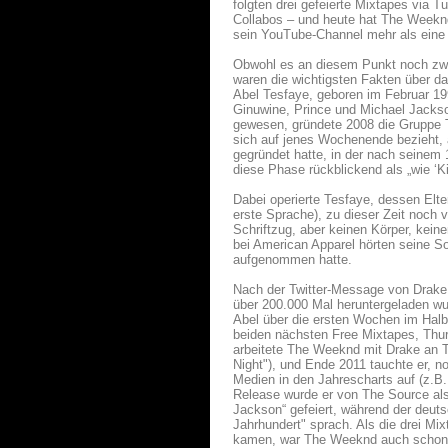
folgten drei gefeierte Mixtapes via 
Collabos – und heute hat The Weeknd
sein YouTube-Channel mehr als eine 
Obwohl es an diesem Punkt noch zwe
waren die wichtigsten Fakten über 
Abel Tesfaye, geboren im Februar 199
Ginuwine, Prince und Michael Jackso
gewesen, gründete 2008 die Gruppe
sich auf jenes Wochenende bezieht,
gegründet hatte, in der nach seinem 
diese Phase rückblickend als „wie ‘K
Dabei operierte Tesfaye, dessen El
erste Sprache), zu dieser Zeit noch 
Schriftzug, aber keinen Körper, kei
bei American Apparel hörten seine Son
aufgenommen hatte.
Nach der Twitter-Message von Drake
über 200.000 Mal heruntergeladen wur
Abel über die ersten Wochen im Halb
beiden nächsten Free Mixtapes, Thur
arbeitete The Weeknd mit Drake an 
Night"), und Ende 2011 tauchte er, n
Medien in den Jahrescharts auf (z.B.
Release wurde er von The Source als
Jackson“ gefeiert, während der deut
Jahrhundert" sprach. Als die drei M
kamen, war The Weeknd auch schon a