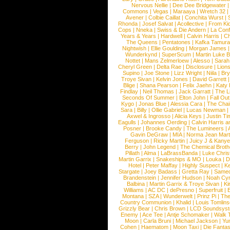
Nervous Nellie
|
Dee Dee Bridgewater
|
Commons
|
Vegas
|
Maraaya
|
Wretch 32
Avener
|
Colbie Caillat
|
Conchita Wurst
|
Rhonda
|
Josef Salvat
|
Acollective
|
From Ki
Cops
|
Nneka
|
Swiss & Die Andern
|
La Conf
Years & Years
|
Hardwell
|
Calvin Harris
|
Ch
The Queens
|
Pentatones
|
Kafka Tamura
Nightwish
|
Ellie Goulding
|
Morgan James
Wunderkynd
|
SuperScum
|
Martin Luke 
Nottet
|
Mans Zelmerloew
|
Alesso
|
Sarah
Cheryl Green
|
Delta Rae
|
Disclosure
|
Lion
Supino
|
Joe Stone
|
Lizz Wright
|
Niila
|
Br
Troye Sivan
|
Kelvin Jones
|
David Garrett
Blige
|
Shana Pearson
|
Felix Jaehn
|
Katy 
Findlay
|
Neil Thomas
|
Jack Garratt
|
The L
Seconds Of Summer
|
Elton John
|
Fall Ou
Kygo
|
Jonas Blue
|
Alessia Cara
|
The Cha
Sara
|
Billy
|
Ollie Gabriel
|
Lucas Newman
Axwel & Ingrosso
|
Alicia Keys
|
Justin Ti
Eagulls
|
Johannes Oerding
|
Calvin Harris 
Posner
|
Brooke Candy
|
The Lumineers
|
Gavin DeGraw
|
MIA
|
Norma Jean Mart
Ferguson
|
Ricky Martin
|
Juicy J & Kany
Berry
|
John Legend
|
The Chemical Broth
Pillath
|
Alma
|
LaBrassBanda
|
Luke Chris
Martin Garrix
|
Snakeships & MO
|
Louka
|
D
Hotel
|
Peter Maffay
|
Highly Suspect
|
K
Stargate
|
Joey Badass
|
Gretta Ray
|
Samed
Brandenstein
|
Jennifer Hudson
|
Noah Cy
Balbina
|
Martin Garrix & Troye Sivan
|
Ki
Williams
|
AC DC
|
dePresno
|
Superfruit
|
Montana
|
SZA
|
Wunderwelt
|
Prinz Pi
|
The
Country Communion
|
Khalid
|
Louis Tomlin
Grizzly Bear
|
Chris Brown
|
LCD Soundsys
Enemy
|
Ace Tee
|
Antje Schomaker
|
Walk 
Moon
|
Carla Bruni
|
Michael Jackson
|
Yu
Cohen
|
Haematom
|
Moon Taxi
|
Die Fantas