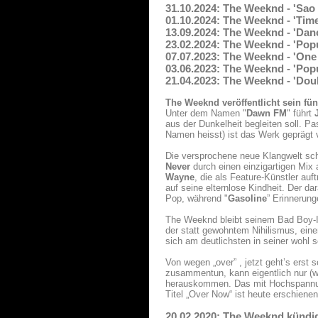
31.10.2024: The Weeknd - 'Sao 
01.10.2024: The Weeknd - 'Time
13.09.2024: The Weeknd - 'Dan
23.02.2024: The Weeknd - 'Popu
07.07.2023: The Weeknd - 'One
03.06.2023: The Weeknd - 'Popul
21.04.2023: The Weeknd - 'Dou
The Weeknd veröffentlicht sein f
Unter dem Namen "
Dawn FM
" führt
aus der Dunkelheit begleiten soll. P
Namen heisst) ist das Werk geprägt
Die versprochene neue Klangwelt sc
Never
durch einen einzigartigen Mix
Wayne
, die als Feature-Künstler auft
auf seine elternlose Kindheit. Der da
Pop, während "
Gasoline
” Erinnerun
The Weeknd bleibt seinem Bad Boy-I
der statt gewohntem Nihilismus, eine
sich am deutlichsten in seiner wohl 
Von wegen „over” , jetzt geht’s erst
zusammentun, kann eigentlich nur (wi
herauskommen. Das mit Hochspannung
Titel „Over Now“ ist heute erschienen
20.02.2020: The Weeknd kündi