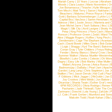
Mariah Carey
|
10 Years
|
Lecrae
|
Abraham
Woods
|
Clara Louise
|
Mario Novembre
|
Or
Joe Bonamassa
|
Tinashe
|
Kylie Minogue
Tom Misch
|
Matt Terry
|
Saxon
|
Nakhane
|
Bleachers
|
Maluma
|
Prince Royce
|
Fanta
Gotti
|
Barbara Schoeneberger
|
Lykke Li
|
Capital Bra
|
VanJess
|
Samm Henshaw
|
M
Adesse
|
Wet
|
Justin Jesso
|
Marteria and 
Jean Michel Jarre
|
Tash Sultana
|
Ilira
|
LS
Magic!
|
Silk City
|
Avril Lavigne
|
Shotty H
Peep
|
King Princess
|
Flora Cash
|
Maxw
Ronson
|
Professor Green
|
Zedd
|
Ward T
Alive
|
Maggie Rogers
|
Koffee
|
Yung Pinch
Dendemann
|
Cage The Elephant
|
Avantas
Cash
|
David Bowie
|
Miles Davis
|
Bob Dyla
|
Logic
|
Shaggy
|
Kyd The Band
|
Bakerm
Conan Gray
|
Tyler Childers
|
Freya Ridin
Fender
|
Benny Blanco
|
Sheryl Crow
|
Sea
Summer Walker
|
Marius Mueller-Westernh
Blowfish
|
Luke Combs
|
Celeste
|
Oh Won
Dagny
|
Easy Life
|
Bob Marley
|
Mae Muller
Mabel
|
Arizona Zervas
|
Anica Russo
|
B
Badmomzjay
|
DaBaby
|
Pearl Jam
|
Apach
Gardot
|
Lang Lang
|
Chris Stapleton
|
Jax J
Stallion
|
Tini
|
Jason Derulo
|
Kid Cudi
|
Paul
F Gibbons
|
Mick Jagger
|
24kGoldn
|
Jan D
Joy Crookes
|
Mimi Webb
|
Jon Batiste
|
Disarstar
|
Shania Twain
|
Esther Graf
|
ree
6PM RECORDS
|
Olivia Rodrigo
|
Renee 
Pashanim
|
Jade Thirlwall
|
Tyler The Cre
Zartmann
|
Doechii
|
Lola Young
|
Zah1de
|
P
|
J. Cole
|
Frank Gerber
|
Mumford and Sons
Malcolm Todd
|
Noah Kahan
|
Ella 