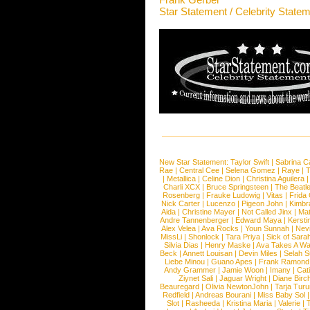
Star Statement / Celebrity State
New Star Statement:
Taylor Swift
|
Sabrina C
Rae
|
Central Cee
|
Selena Gomez
|
Raye
|
T
|
Metallica
|
Celine Dion
|
Christina Aguilera
Charli XCX
|
Bruce Springsteen
|
The Beatl
Rosenberg
|
Frauke Ludowig
|
Vitas
|
Frida
Nick Carter
|
Lucenzo
|
Pigeon John
|
Kimbr
Aida
|
Christine Mayer
|
Not Called Jinx
|
Ma
Andre Tannenberger
|
Edward Maya
|
Kersti
Alex Velea
|
Ava Rocks
|
Youn Sunnah
|
Nev
MissLi
|
Shonlock
|
Tara Priya
|
Sick of Sara
Silvia Dias
|
Henry Maske
|
Ava Takes A Wa
Beck
|
Annett Louisan
|
Devin Miles
|
Selah 
Liebe Minou
|
Guano Apes
|
Frank Ramond
Andy Grammer
|
Jamie Woon
|
Imany
|
Cat
Ziynet Sali
|
Jaguar Wright
|
Diane Birc
Beauregard
|
Olivia NewtonJohn
|
Tarja Tur
Redfield
|
Andreas Bourani
|
Miss Baby Sol
Slot
|
Rasheeda
|
Kristina Maria
|
Valerie
|