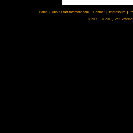
Home
|
About StarStatement.com
|
Contact
|
Impressum
|
P
© 2009 + ® 2011, Star Statemen