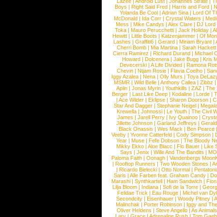
Lazee
|
Android Lust
|
Johannes Strate
|
T
Boys
|
Right Said Fred
|
Harris and Ford
|
N
Yolanda Be Cool
|
Adrian Sina
|
Lord Of T
McDonald
|
Ida Corr
|
Crystal Waters
|
Medi
Mess
|
Mike Candys
|
Alex Clare
|
DJ Lord
Toka
|
Mauro Perucchetti
|
Jack Holiday
|
A
Hewitt
|
Little Boots
|
Katzenjammer
|
Of Mon
Lashes
|
Graffiti6
|
Gerard
|
Miriam Bryant
|
Cherri Bomb
|
Mia Martina
|
Sarah Hackett
Cierra Ramirez
|
Richard Durand
|
Michael C
Howard
|
Dolcenera
|
Jake Bugg
|
Kris 
Devecerski
|
A Life Divided
|
Ramona Rots
Chevin
|
Ntjam Rosie
|
Flavia Coelho
|
San
Iggy Azalea
|
Nena
|
Olly Murs
|
Toya DeLaz
MSMR
|
Wild Belle
|
Anthony Callea
|
Zibbz
Aplin
|
Jonas Myrin
|
Youthkills
|
ZAZ
|
The 
Berger
|
Last Like Deep
|
Kodaline
|
Lorde
|
|
Ace Wilder
|
Eklipse
|
Sharon Doorson
|
C
Star And Dagger
|
Stephanie Neigel
|
Megal
Krewella
|
Johnossi
|
Le Youth
|
The Civil 
James
|
Jarell Perry
|
Ivy Quainoo
|
Crysta
Jillette Johnson
|
Garland Jeffreys
|
Gerald
Black Onassis
|
Wes Mack
|
Ben Pearce
Veeby
|
Yvonne Catterfeld
|
Cody Simpson
|
Year
|
Muse
|
Fefe Dobson
|
The Bloody N
Mikky Ekko
|
Aloe Blacc
|
Flo Bauer
|
Like
Says
|
Jenix
|
Wille And The Bandits
|
MO
Paloma Faith
|
Oonagh
|
Vandenbergs Moon
|
Rooftop Runners
|
Two Wooden Stones
|
A
|
Ricardo Bielecki
|
Otto Normal
|
Pentatoni
Saris
|
Alle Farben feat. Graham Candy
|
Do
Marashi
|
Synthkartell
|
Ham Sandwich
|
Fio
Lilja Bloom
|
Indiana
|
Sofi de la Torre
|
Georg
Felidae Trick
|
Eau Rouge
|
Michel van Dy
Secondcity
|
Eisenhauer
|
Woody Pitney
|
A
Malinchak
|
Porter Robinson
|
Iggy and Th
Oliver Heldens
|
Steve Angello
|
As Animal
Lary
|
Grace
|
Adrenaline Rush
|
Tom Gaeb