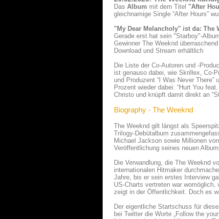
Das
Album
mit dem Titel
"After Ho
gleichnamige Single “After Hours” wu
"My Dear Melancholy" ist da: Th
Gerade erst hat sein "Starboy"-Albu
Gewinner The Weeknd überraschend mi
Download und Stream erhältlich
Die Liste der Co-Autoren und -Produc
ist genauso dabei, wie Skrillex, Co
und Produzent “I Was Never There” u
Prozent wieder dabei: “Hurt You fe
Christo und knüpft damit direkt an “S
Biography - The Weeknd
The Weeknd gilt längst als Speerspit
Trilogy-Debütalbum zusammengefasst,
Michael Jackson sowie Millionen von 
Veröffentlichung seines neuen Albu
Die Verwandlung, die The Weeknd vo
internationalen Hitmaker durchmache
Jahre, bis er sein erstes Interview g
US-Charts vertreten war womöglich, 
zeigt in der Öffentlichkeit. Doch es 
Der eigentliche Startschuss für dies
bei Twitter die Worte „Follow the y