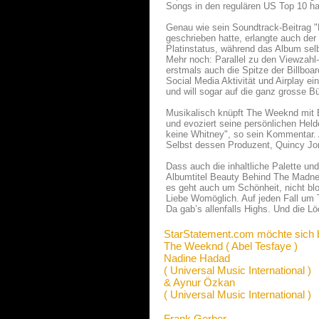
Songs in den regulären US Top 10 ha
Genau wie sein Soundtrack-Beitrag "
geschrieben hatte, erlangte auch der
Platinstatus, während das Album selb
Mehr noch: Parallel zu den Viewzahl-
erstmals auch die Spitze der Billboa
Social Media Aktivität und Airplay ei
und will sogar auf die ganz grosse Bü
Musikalisch knüpft The Weeknd mit 
und evoziert seine persönlichen Hel
keine Whitney", so sein Kommentar. 
Selbst dessen Produzent, Quincy Jon
Dass auch die inhaltliche Palette un
Albumtitel Beauty Behind The Madne
es geht auch um Schönheit, nicht b
Liebe Womöglich. Auf jeden Fall um 
Da gab’s allenfalls Highs. Und die Lö
StarStatement.com möchte sich 
The Weeknd ( Abel Tesfaye )
Nadine Hadad
( Universal Music International )
& Aynur Özkan
( Universal Music International )
Frank Gerber