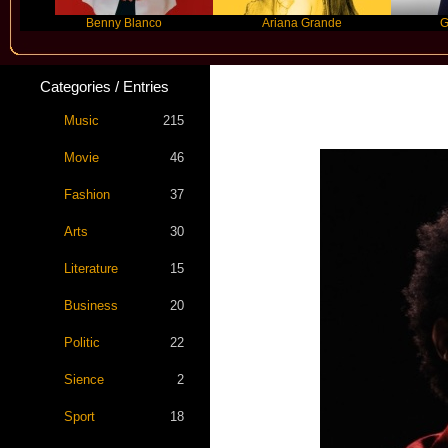
Benny Blanco
Ariana Grande
Gracie Abr
Categories / Entries
Music
215
Movie
46
Fashion
37
Arts
30
Literature
15
Business
20
Politic
22
Sience
2
Sport
18