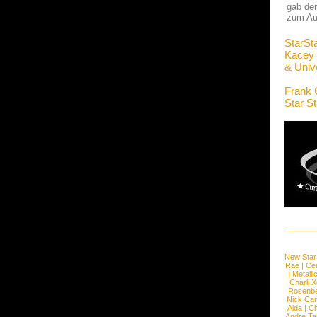
gab de
zum Au
StarSt
Kacey
& Univ
Frank 
Star S
New Star
Rae
|
Cen
|
Metalli
Charli 
Rosenb
Nick Car
Aida
|
Ch
Andre Ta