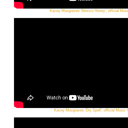
Kacey Musgraves 'Mexico Honey', official Musi
Kacey Musgraves 'Dry Spell', official Music 