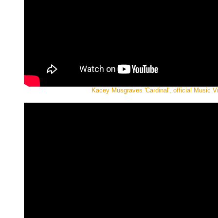
Kacey Musgraves 'Cardinal', official Music V