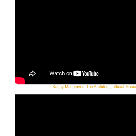
Kacey Musgraves 'The Architect', official Musi