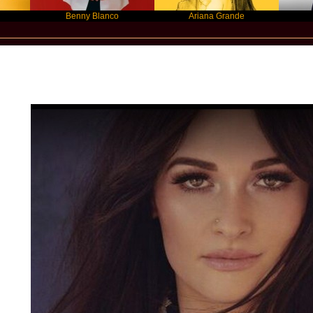
Benny Blanco
Ariana Grande
Gracie 
Star Statement International / Kacey Mus