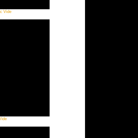
c Vide
Vide