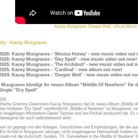
Kacey Musgraves 'Deeper Well', official Music
phy - Kacey Musgraves
.2026: Kacey Musgraves - 'Mexico Honey' - new music video out
.2026: Kacey Musgraves - 'Dey Spell' - new music video out now!
2025: Kacey Musgraves - 'The Architect' - new music video out 
.2025: Kacey Musgraves - 'Cardinal' - new album out now!
.2024: Kacey Musgraves - 'Deeper Well' - new music video out n
 Musgraves kündigt ihr neues Album “Middle Of Nowhere” für den
Single “Dry Spell”
2026
htfache Grammy-Gewinnerin Kacey Musgraves hat ihr neues Album „Middle of 
ten Vorboten “Dry Spell” veröffentlicht! „Middle of Nowhere“ ist Musgraves’
en langjährigen Mitstreitern Daniel Tashian und Ian Fitchuk produziert hat. Es s
 bewegend als auch selbstbewusst wirkt.
bum ist geprägt von den Klängen, Geschichten und Empfindungen, die die a
Ein Schild in Musgraves' winziger, nicht eingetragener Heimatstadt Golden i
peln mit der Aufschrift „Golden, TX: Somewhere in the Middle of Nowhere” (