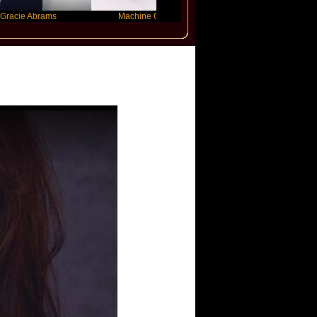
Abrams
Machine Gun Kelly
Victoria Monet
graves