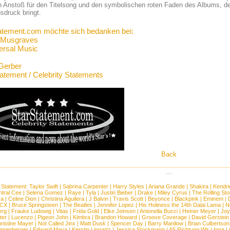
n Anstoß für den Titelsong und den symbolischen roten Faden des Albums, d
sdruck bringt.
atement.com möchte sich bedanken bei:
 Musgraves
ersal Music
Gerber
tatement / Celebrity Statements
Back
...
 Statement:
Taylor Swift
|
Sabrina Carpenter
|
Harry Styles
|
Ariana Grande
|
Shakira
|
Kendri
tral Cee
|
Selena Gomez
|
Raye
|
Tyla
|
Justin Bieber
|
Drake
|
Miley Cyrus
|
The Rolling St
ca
|
Celine Dion
|
Christina Aguilera
|
J Balvin
|
Travis Scott
|
Beyonce
|
Blackpink
|
Eminem
|
XCX
|
Bruce Springsteen
|
The Beatles
|
Jennifer Lopez
|
His Holiness the 14th Dalai Lama
|
N
erg
|
Frauke Ludowig
|
Vitas
|
Frida Gold
|
Elke Jeinsen
|
Antonella Bucci
|
Heiner Meyer
|
Joy
ter
|
Lucenzo
|
Pigeon John
|
Kimbra
|
Brandon Howard
|
Groove Coverage
|
David Gerstein
ristine Mayer
|
Not Called Jinx
|
Matt Dusk
|
Spencer Day
|
Barry Manilow
|
Brian Culbertson
nnenberger
|
Edward Maya
|
Kerstin Linnartz
|
Jessica Stockmann
|
A5 Richtung Wir
|
Inna
|