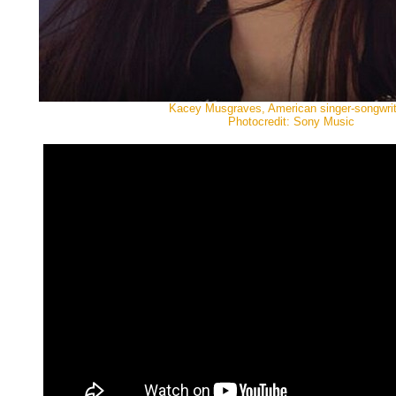
Kacey Musgraves, American singer-songwrit
Photocredit: Sony Music