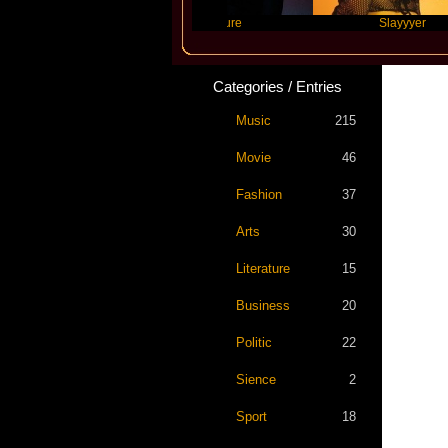
 Scott
Future
Slayyyer
Categories / Entries
Music
215
Movie
46
Fashion
37
Arts
30
Literature
15
Business
20
Politic
22
Sience
2
Sport
18