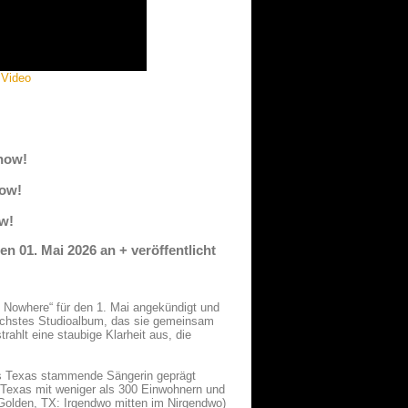
 Video
 now!
now!
ow!
 01. Mai 2026 an + veröffentlicht
Nowhere“ für den 1. Mai angekündigt und
 sechstes Studioalbum, das sie gemeinsam
trahlt eine staubige Klarheit aus, die
us Texas stammende Sängerin geprägt
n Texas mit weniger als 300 Einwohnern und
Golden, TX: Irgendwo mitten im Nirgendwo)