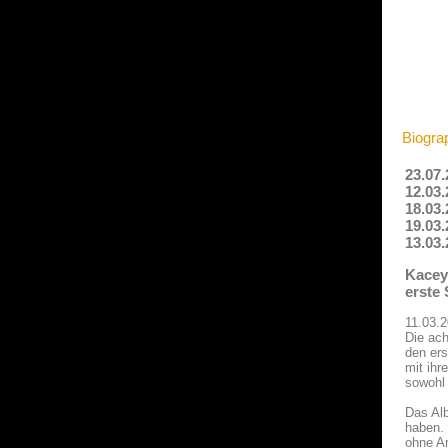
Biogra
23.07
12.03
18.03.
19.03
13.03
Kacey
erste 
11.03.
Die ac
den ers
mit ihr
sowohl
Das Al
haben. 
ohne Am