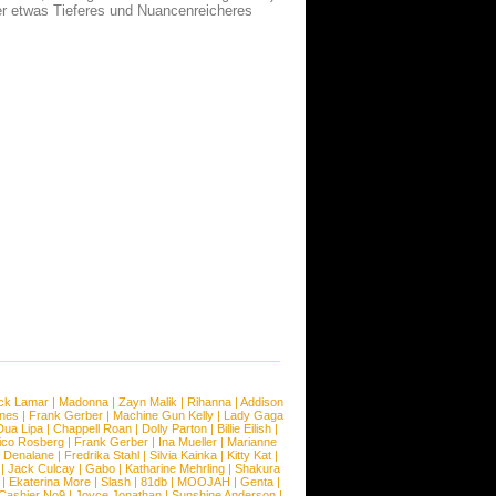
er etwas Tieferes und Nuancenreicheres
ck Lamar
|
Madonna
|
Zayn Malik
|
Rihanna
|
Addison
ones
|
Frank Gerber
|
Machine Gun Kelly
|
Lady Gaga
Dua Lipa
|
Chappell Roan
|
Dolly Parton
|
Billie Eilish
|
ico Rosberg
|
Frank Gerber
|
Ina Mueller
|
Marianne
 Denalane
|
Fredrika Stahl
|
Silvia Kainka
|
Kitty Kat
|
|
Jack Culcay
|
Gabo
|
Katharine Mehrling
|
Shakura
|
Ekaterina More
|
Slash
|
81db
|
MOOJAH
|
Genta
|
Cashier No9
|
Joyce Jonathan
|
Sunshine Anderson
|